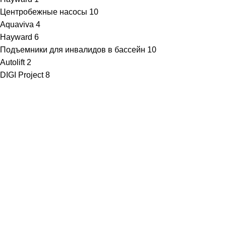
Центробежные насосы
10
Aquaviva
4
Hayward
6
Подъемники для инвалидов в бассейн
10
Autolift
2
DIGI Project
8
· Клиентам
Каталог
Услуги
Информация
Каталог
Услуги
Информация
· Компания
O нас