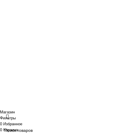
Новости и акции
Портфолио
O нас
Новости и акции
Портфолио
· Контакты
+7 (918) 401-16-81
aquabuilding@mail.ru
+7 (918) 401-16-81
aquabuilding@mail.ru
Copyright © 2024 «Aquabuilding» (Сочи).
Все права защищены
.
Предложения на сайте не являются публичной офертой.
Разработано
BOND
Магазин
Фильтры
0
Избранное
0
Корзина