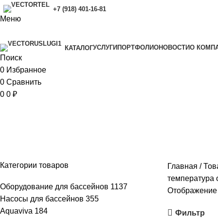
+7 (918) 401-16-81
Меню
УСЛУГИ
ПОРТФОЛИО
НОВОСТИ
O КОМП
КАТАЛОГ
Поиск
0
Избранное
0
Сравнить
0
0
₽
Напор: 45 м, Максимальное рабоч
температура окружающей среды:
Категории товаров
Главная
Тов
температура 
Оборудование для бассейнов
1137
Отображение 
Насосы для бассейнов
355
Aquaviva
184
Фильтр