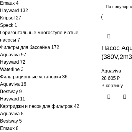
Emaux
4
Hayward
132
Kripsol
27
Speck
1
Горизонтальные многоступенчатые
насосы
7
Насос Aq
Фильтры для бассейна
172
Aquaviva
97
(380V,2m3
Hayward
72
Waterline
3
Aquaviva
Фильтрационные установки
36
28 605
₽
Aquaviva
16
В корзину
Bestway
9
Hayward
11
Картриджи и песок для фильтров
42
Aquaviva
8
Bestway
5
Emaux
8