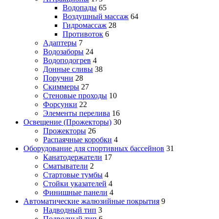
Водопады
65
Воздушный массаж
64
Гидромассаж
28
Противоток
6
Адаптеры
7
Водозаборы
24
Водоподогрев
4
Донные сливы
38
Поручни
28
Скиммеры
27
Стеновые проходы
10
Форсунки
22
Элементы перелива
16
Освещение (Прожекторы)
30
Прожекторы
26
Распаячные коробки
4
Оборудование для спортивных бассейнов
31
Канатодержатели
17
Сматыватели
2
Стартовые тумбы
4
Стойки указателей
4
Финишные панели
4
Автоматические жалюзийные покрытия
9
Надводный тип
3
Подводный тип
6