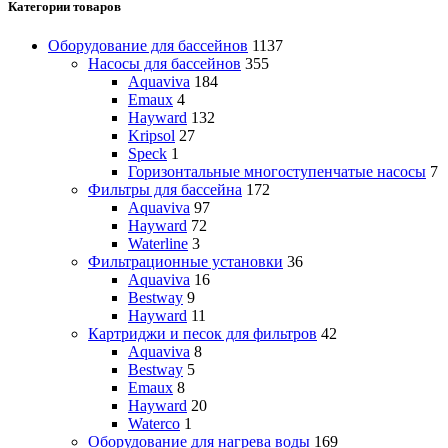
Категории товаров
Оборудование для бассейнов
1137
Насосы для бассейнов
355
Aquaviva
184
Emaux
4
Hayward
132
Kripsol
27
Speck
1
Горизонтальные многоступенчатые насосы
7
Фильтры для бассейна
172
Aquaviva
97
Hayward
72
Waterline
3
Фильтрационные установки
36
Aquaviva
16
Bestway
9
Hayward
11
Картриджи и песок для фильтров
42
Aquaviva
8
Bestway
5
Emaux
8
Hayward
20
Waterco
1
Оборудование для нагрева воды
169