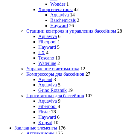
Wonder
1
Хлоргенераторы
42
Aquaviva
14
Barchemicals
2
Hayward
26
Станции контроля и управления бассейном
28
Aquaviva
6
Fiberpool
1
Hayward
5
LX
4
Toscano
10
Waterline
2
Управление и автоматика
12
Компрессоры для бассейнов
27
Aquant
3
Aquaviva
5
Grino Rotamik
19
Противотоки для бассейнов
107
Aquaviva
9
Fiberpool
4
Fitstar
78
Hayward
6
Kripsol
10
Закладные элементы
176
Аттракционы
175