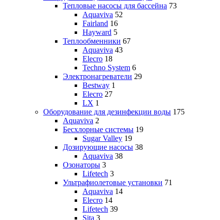
Тепловые насосы для бассейна
73
Aquaviva
52
Fairland
16
Hayward
5
Теплообменники
67
Aquaviva
43
Elecro
18
Techno System
6
Электронагреватели
29
Bestway
1
Elecro
27
LX
1
Оборудование для дезинфекции воды
175
Aquaviva
2
Бесхлорные системы
19
Sugar Valley
19
Дозирующие насосы
38
Aquaviva
38
Озонаторы
3
Lifetech
3
Ультрафиолетовые установки
71
Aquaviva
14
Elecro
14
Lifetech
39
Sita
3