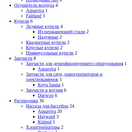
Осушители воздуха
4
Aquaviva
1
Fairland
3
Купели
6
Ледяные купели
4
Из нержавеющей стали
2
Надувные
2
Квадратные купели
2
Круглые купели
2
Прямоугольные купели
2
Запчасти
8
Запчасти для дезинфицирующего оборудования
1
Aquaviva
1
Запчасти для саун, парогенераторов и
электрокаменок
1
Keya Sauna
1
Запчасти к котлам
6
Daewoo
6
Распродажа
36
Насосы для бассейна
24
Aquaviva
20
Hayward
3
Kripsol
1
Хлоргенераторы
2