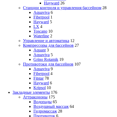
Hayward
26
Станции контроля и управления бассейном
28
Aquaviva
6
Fiberpool
1
Hayward
5
LX
4
Toscano
10
Waterline
2
Управление и автоматика
12
Компрессоры для бассейнов
27
Aquant
3
Aquaviva
5
Grino Rotamik
19
Противотоки для бассейнов
107
Aquaviva
9
Fiberpool
4
Fitstar
78
Hayward
6
Kripsol
10
Закладные элементы
176
Аттракционы
175
Водопады
65
Воздушный массаж
64
Гидромассаж
28
Противоток
6