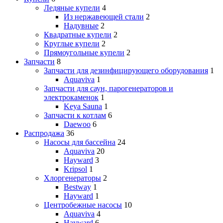
Ледяные купели
4
Из нержавеющей стали
2
Надувные
2
Квадратные купели
2
Круглые купели
2
Прямоугольные купели
2
Запчасти
8
Запчасти для дезинфицирующего оборудования
1
Aquaviva
1
Запчасти для саун, парогенераторов и
электрокаменок
1
Keya Sauna
1
Запчасти к котлам
6
Daewoo
6
Распродажа
36
Насосы для бассейна
24
Aquaviva
20
Hayward
3
Kripsol
1
Хлоргенераторы
2
Bestway
1
Hayward
1
Центробежные насосы
10
Aquaviva
4
Hayward
6