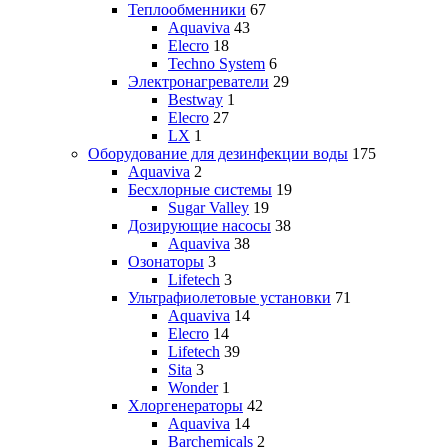
Теплообменники
67
Aquaviva
43
Elecro
18
Techno System
6
Электронагреватели
29
Bestway
1
Elecro
27
LX
1
Оборудование для дезинфекции воды
175
Aquaviva
2
Бесхлорные системы
19
Sugar Valley
19
Дозирующие насосы
38
Aquaviva
38
Озонаторы
3
Lifetech
3
Ультрафиолетовые установки
71
Aquaviva
14
Elecro
14
Lifetech
39
Sita
3
Wonder
1
Хлоргенераторы
42
Aquaviva
14
Barchemicals
2