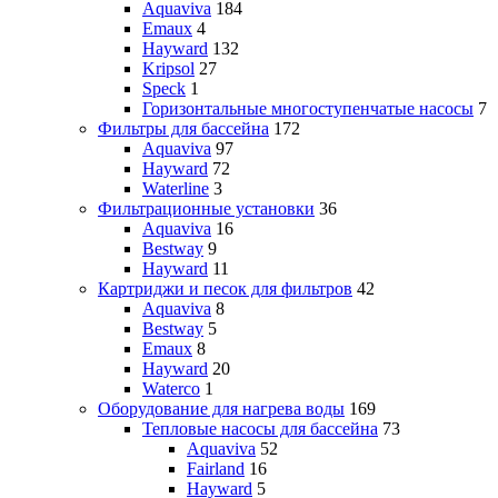
Aquaviva
184
Emaux
4
Hayward
132
Kripsol
27
Speck
1
Горизонтальные многоступенчатые насосы
7
Фильтры для бассейна
172
Aquaviva
97
Hayward
72
Waterline
3
Фильтрационные установки
36
Aquaviva
16
Bestway
9
Hayward
11
Картриджи и песок для фильтров
42
Aquaviva
8
Bestway
5
Emaux
8
Hayward
20
Waterco
1
Оборудование для нагрева воды
169
Тепловые насосы для бассейна
73
Aquaviva
52
Fairland
16
Hayward
5