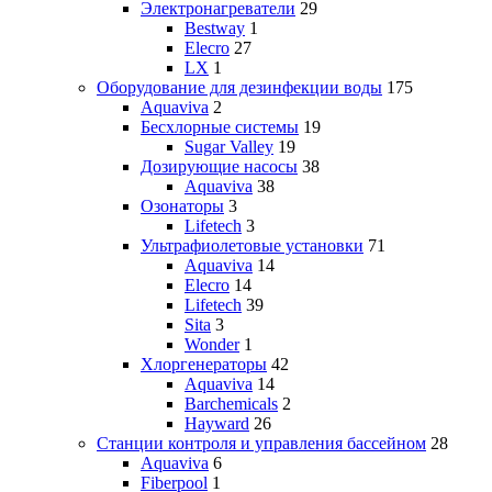
Электронагреватели
29
Bestway
1
Elecro
27
LX
1
Оборудование для дезинфекции воды
175
Aquaviva
2
Бесхлорные системы
19
Sugar Valley
19
Дозирующие насосы
38
Aquaviva
38
Озонаторы
3
Lifetech
3
Ультрафиолетовые установки
71
Aquaviva
14
Elecro
14
Lifetech
39
Sita
3
Wonder
1
Хлоргенераторы
42
Aquaviva
14
Barchemicals
2
Hayward
26
Станции контроля и управления бассейном
28
Aquaviva
6
Fiberpool
1