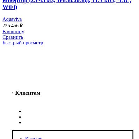
инвертор (25-45 м3, тепло/холод, 11.3 кВт, -15С,
WiFi)
Aquaviva
225 456
₽
В корзину
Сравнить
Быстрый просмотр
· Клиентам
Каталог
Услуги
Информация
Каталог