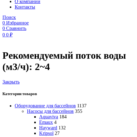
O компании
Контакты
Поиск
0
Избранное
0
Сравнить
0
0
₽
Рекомендуемый поток воды
(м3/ч): 2~4
Закрыть
Категории товаров
Оборудование для бассейнов
1137
Насосы для бассейнов
355
Aquaviva
184
Emaux
4
Hayward
132
Kripsol
27