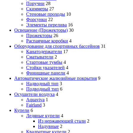
Поручни
28
Скиммеры
27
Стеновые проходы
10
Форсунки
22
Элементы перелива
16
Освещение (Прожекторы)
30
Прожекторы
26
Распаячные коробки
4
Оборудование для спортивных бассейнов
31
Канатодержатели
17
Сматыватели
2
Стартовые тумбы
4
Стойки указателей
4
Финишные панели
4
Автоматические жалюзийные покрытия
9
Надводный тип
3
Подводный тип
6
Осушители воздуха
4
Aquaviva
1
Fairland
3
Купели
6
Ледяные купели
4
Из нержавеющей стали
2
Надувные
2
Квадратные купели
2