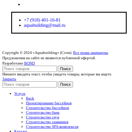
aquabuilding@mail.ru
+7 (918) 401-16-81
aquabuilding@mail.ru
Copyright © 2024 «Aquabuilding» (Сочи).
Все права защищены
.
Предложения на сайте не являются публичной офертой.
Разработано
BOND
Поиск
Начните вводить текст, чтобы увидеть товары, которые вы ищете.
Закрыть
Поиск
Услуги
Back
Проектирование бассейнов
Строительство бассейнов
Строительство бань
Строительство саун
Строительство хаммамов
Строительство SPA-комплексов
Каталог