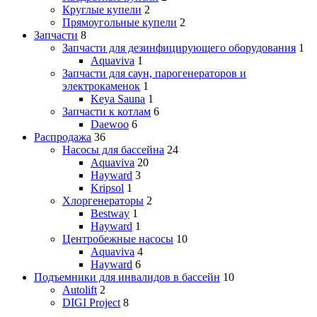
Круглые купели
2
Прямоугольные купели
2
Запчасти
8
Запчасти для дезинфицирующего оборудования
1
Aquaviva
1
Запчасти для саун, парогенераторов и
электрокаменок
1
Keya Sauna
1
Запчасти к котлам
6
Daewoo
6
Распродажа
36
Насосы для бассейна
24
Aquaviva
20
Hayward
3
Kripsol
1
Хлоргенераторы
2
Bestway
1
Hayward
1
Центробежные насосы
10
Aquaviva
4
Hayward
6
Подъемники для инвалидов в бассейн
10
Autolift
2
DIGI Project
8