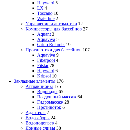
Hayward
5
LX
4
Toscano
10
Waterline
2
Управление и автоматика
12
Компрессоры для бассейнов
27
Aquant
3
Aquaviva
5
Grino Rotamik
19
Противотоки для бассейнов
107
Aquaviva
9
Fiberpool
4
Fitstar
78
Hayward
6
Kripsol
10
Закладные элементы
176
Аттракционы
175
Водопады
65
Воздушный массаж
64
Гидромассаж
28
Противоток
6
Адаптеры
7
Водозаборы
24
Водоподогрев
4
Донные сливы
38