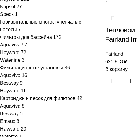
Kripsol
27
Speck
1
Горизонтальные многоступенчатые
Тепловой 
насосы
7
Фильтры для бассейна
172
Fairland I
Aquaviva
97
Hayward
72
Fairland
Waterline
3
625 913
₽
Фильтрационные установки
36
В корзину
Aquaviva
16
Bestway
9
Hayward
11
Картриджи и песок для фильтров
42
Aquaviva
8
Bestway
5
Emaux
8
Hayward
20
Waterco
1