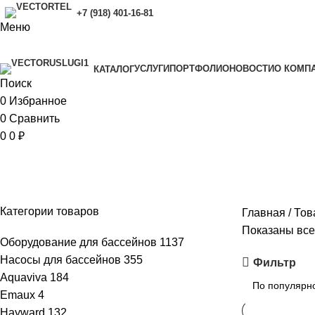
+7 (918) 401-16-81
Меню
УСЛУГИ
ПОРТФОЛИО
НОВОСТИ
O КОМП
КАТАЛОГ
Поиск
0
Избранное
0
Сравнить
0
0
₽
Вес брутто: 148 кг
Категории товаров
Главная
Тов
Показаны все 
Оборудование для бассейнов
1137
Насосы для бассейнов
355
Фильтр
Aquaviva
184
Emaux
4
Hayward
132