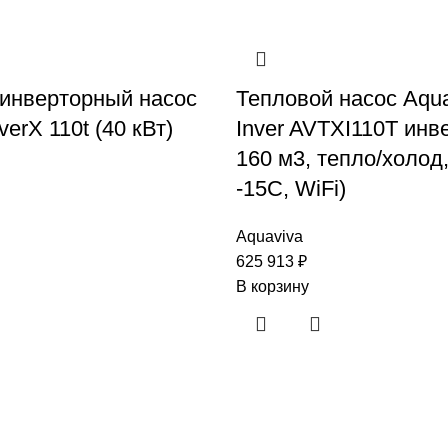
инверторный насос
Тепловой насос Aqua
nverX 110t (40 кВт)
Inver AVTXI110T инве
160 м3, тепло/холод,
-15С, WiFi)
Aquaviva
625 913
₽
В корзину