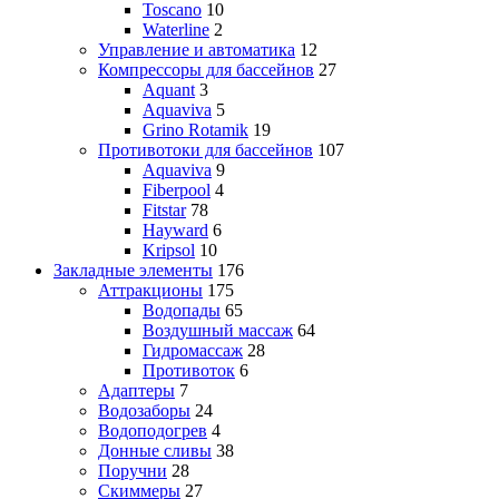
Toscano
10
Waterline
2
Управление и автоматика
12
Компрессоры для бассейнов
27
Aquant
3
Aquaviva
5
Grino Rotamik
19
Противотоки для бассейнов
107
Aquaviva
9
Fiberpool
4
Fitstar
78
Hayward
6
Kripsol
10
Закладные элементы
176
Аттракционы
175
Водопады
65
Воздушный массаж
64
Гидромассаж
28
Противоток
6
Адаптеры
7
Водозаборы
24
Водоподогрев
4
Донные сливы
38
Поручни
28
Скиммеры
27