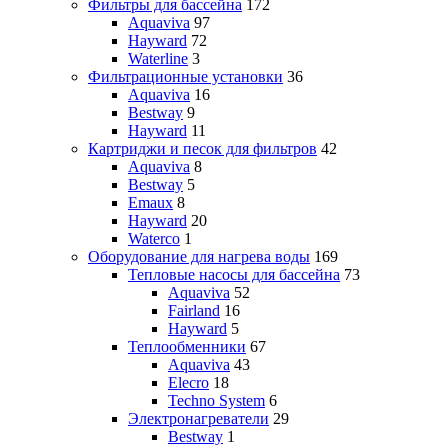
Фильтры для бассейна
172
Aquaviva
97
Hayward
72
Waterline
3
Фильтрационные установки
36
Aquaviva
16
Bestway
9
Hayward
11
Картриджи и песок для фильтров
42
Aquaviva
8
Bestway
5
Emaux
8
Hayward
20
Waterco
1
Оборудование для нагрева воды
169
Тепловые насосы для бассейна
73
Aquaviva
52
Fairland
16
Hayward
5
Теплообменники
67
Aquaviva
43
Elecro
18
Techno System
6
Электронагреватели
29
Bestway
1