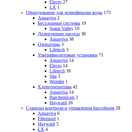
Elecro
27
LX
1
Оборудование для дезинфекции воды
175
Aquaviva
2
Бесхлорные системы
19
Sugar Valley
19
Дозирующие насосы
38
Aquaviva
38
Озонаторы
3
Lifetech
3
Ультрафиолетовые установки
71
Aquaviva
14
Elecro
14
Lifetech
39
Sita
3
Wonder
1
Хлоргенераторы
42
Aquaviva
14
Barchemicals
2
Hayward
26
Станции контроля и управления бассейном
28
Aquaviva
6
Fiberpool
1
Hayward
5
LX
4