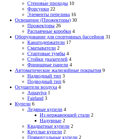
Стеновые проходы
10
Форсунки
22
Элементы перелива
16
Освещение (Прожекторы)
30
Прожекторы
26
Распаячные коробки
4
Оборудование для спортивных бассейнов
31
Канатодержатели
17
Сматыватели
2
Стартовые тумбы
4
Стойки указателей
4
Финишные панели
4
Автоматические жалюзийные покрытия
9
Надводный тип
3
Подводный тип
6
Осушители воздуха
4
Aquaviva
1
Fairland
3
Купели
6
Ледяные купели
4
Из нержавеющей стали
2
Надувные
2
Квадратные купели
2
Круглые купели
2
Прямоугольные купели
2