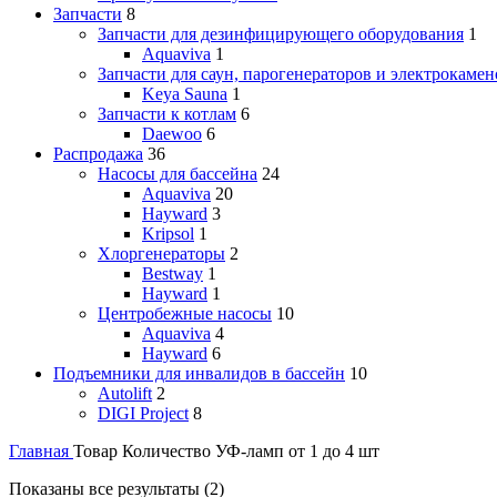
Запчасти
8
Запчасти для дезинфицирующего оборудования
1
Aquaviva
1
Запчасти для саун, парогенераторов и электрокамен
Keya Sauna
1
Запчасти к котлам
6
Daewoo
6
Распродажа
36
Насосы для бассейна
24
Aquaviva
20
Hayward
3
Kripsol
1
Хлоргенераторы
2
Bestway
1
Hayward
1
Центробежные насосы
10
Aquaviva
4
Hayward
6
Подъемники для инвалидов в бассейн
10
Autolift
2
DIGI Project
8
Главная
Товар Количество УФ-ламп
от 1 до 4 шт
Показаны все результаты (2)