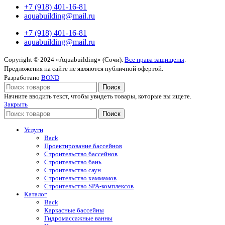
+7 (918) 401-16-81
aquabuilding@mail.ru
+7 (918) 401-16-81
aquabuilding@mail.ru
Copyright © 2024 «Aquabuilding» (Сочи).
Все права защищены
.
Предложения на сайте не являются публичной офертой.
Разработано
BOND
Поиск
Начните вводить текст, чтобы увидеть товары, которые вы ищете.
Закрыть
Поиск
Услуги
Back
Проектирование бассейнов
Строительство бассейнов
Строительство бань
Строительство саун
Строительство хаммамов
Строительство SPA-комплексов
Каталог
Back
Каркасные бассейны
Гидромассажные ванны