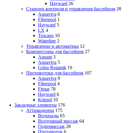
Hayward
26
Станции контроля и управления бассейном
28
Aquaviva
6
Fiberpool
1
Hayward
5
LX
4
Toscano
10
Waterline
2
Управление и автоматика
12
Компрессоры для бассейнов
27
Aquant
3
Aquaviva
5
Grino Rotamik
19
Противотоки для бассейнов
107
Aquaviva
9
Fiberpool
4
Fitstar
78
Hayward
6
Kripsol
10
Закладные элементы
176
Аттракционы
175
Водопады
65
Воздушный массаж
64
Гидромассаж
28
Противоток
6