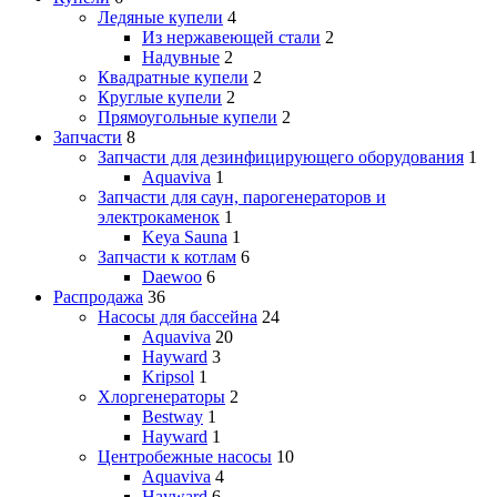
Ледяные купели
4
Из нержавеющей стали
2
Надувные
2
Квадратные купели
2
Круглые купели
2
Прямоугольные купели
2
Запчасти
8
Запчасти для дезинфицирующего оборудования
1
Aquaviva
1
Запчасти для саун, парогенераторов и
электрокаменок
1
Keya Sauna
1
Запчасти к котлам
6
Daewoo
6
Распродажа
36
Насосы для бассейна
24
Aquaviva
20
Hayward
3
Kripsol
1
Хлоргенераторы
2
Bestway
1
Hayward
1
Центробежные насосы
10
Aquaviva
4
Hayward
6