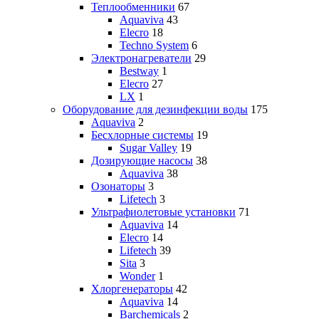
Теплообменники
67
Aquaviva
43
Elecro
18
Techno System
6
Электронагреватели
29
Bestway
1
Elecro
27
LX
1
Оборудование для дезинфекции воды
175
Aquaviva
2
Бесхлорные системы
19
Sugar Valley
19
Дозирующие насосы
38
Aquaviva
38
Озонаторы
3
Lifetech
3
Ультрафиолетовые установки
71
Aquaviva
14
Elecro
14
Lifetech
39
Sita
3
Wonder
1
Хлоргенераторы
42
Aquaviva
14
Barchemicals
2