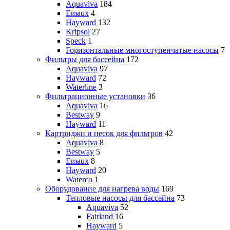
Aquaviva
184
Emaux
4
Hayward
132
Kripsol
27
Speck
1
Горизонтальные многоступенчатые насосы
7
Фильтры для бассейна
172
Aquaviva
97
Hayward
72
Waterline
3
Фильтрационные установки
36
Aquaviva
16
Bestway
9
Hayward
11
Картриджи и песок для фильтров
42
Aquaviva
8
Bestway
5
Emaux
8
Hayward
20
Waterco
1
Оборудование для нагрева воды
169
Тепловые насосы для бассейна
73
Aquaviva
52
Fairland
16
Hayward
5