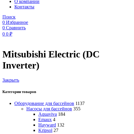
O компании
Контакты
Поиск
0
Избранное
0
Сравнить
0
0
₽
Mitsubishi Electric (DC
Inverter)
Закрыть
Категории товаров
Оборудование для бассейнов
1137
Насосы для бассейнов
355
Aquaviva
184
Emaux
4
Hayward
132
Kripsol
27