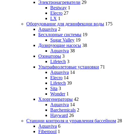
Электронагреватели
29
Bestway
1
Elecro
27
LX
1
Оборудование для дезинфекции воды
175
Aquaviva
2
Бесхлорные системы
19
Sugar Valley
19
Дозирующие насосы
38
Aquaviva
38
Озонаторы
3
Lifetech
3
Ультрафиолетовые установки
71
Aquaviva
14
Elecro
14
Lifetech
39
Sita
3
Wonder
1
Хлоргенераторы
42
Aquaviva
14
Barchemicals
2
Hayward
26
Станции контроля и управления бассейном
28
Aquaviva
6
Fiberpool
1