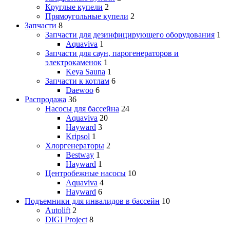
Круглые купели
2
Прямоугольные купели
2
Запчасти
8
Запчасти для дезинфицирующего оборудования
1
Aquaviva
1
Запчасти для саун, парогенераторов и
электрокаменок
1
Keya Sauna
1
Запчасти к котлам
6
Daewoo
6
Распродажа
36
Насосы для бассейна
24
Aquaviva
20
Hayward
3
Kripsol
1
Хлоргенераторы
2
Bestway
1
Hayward
1
Центробежные насосы
10
Aquaviva
4
Hayward
6
Подъемники для инвалидов в бассейн
10
Autolift
2
DIGI Project
8