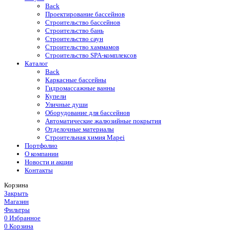
Back
Проектирование бассейнов
Строительство бассейнов
Строительство бань
Строительство саун
Строительство хаммамов
Строительство SPA-комплексов
Каталог
Back
Каркасные бассейны
Гидромассажные ванны
Купели
Уличные души
Оборудование для бассейнов
Автоматические жалюзийные покрытия
Отделочные материалы
Строительная химия Mapei
Портфолио
O компании
Новости и акции
Контакты
Корзина
Закрыть
Магазин
Фильтры
0
Избранное
0
Корзина