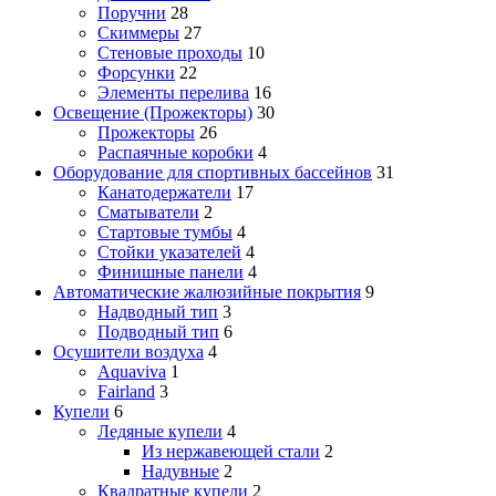
Поручни
28
Скиммеры
27
Стеновые проходы
10
Форсунки
22
Элементы перелива
16
Освещение (Прожекторы)
30
Прожекторы
26
Распаячные коробки
4
Оборудование для спортивных бассейнов
31
Канатодержатели
17
Сматыватели
2
Стартовые тумбы
4
Стойки указателей
4
Финишные панели
4
Автоматические жалюзийные покрытия
9
Надводный тип
3
Подводный тип
6
Осушители воздуха
4
Aquaviva
1
Fairland
3
Купели
6
Ледяные купели
4
Из нержавеющей стали
2
Надувные
2
Квадратные купели
2