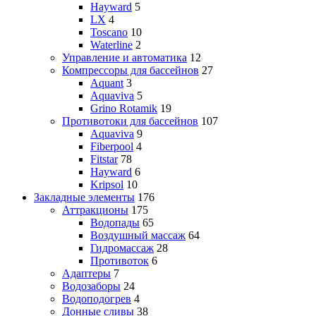
Hayward
5
LX
4
Toscano
10
Waterline
2
Управление и автоматика
12
Компрессоры для бассейнов
27
Aquant
3
Aquaviva
5
Grino Rotamik
19
Противотоки для бассейнов
107
Aquaviva
9
Fiberpool
4
Fitstar
78
Hayward
6
Kripsol
10
Закладные элементы
176
Аттракционы
175
Водопады
65
Воздушный массаж
64
Гидромассаж
28
Противоток
6
Адаптеры
7
Водозаборы
24
Водоподогрев
4
Донные сливы
38