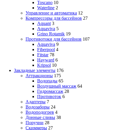
Toscano
10
Waterline
2
Управление и автоматика
12
Компрессоры для бассейнов
27
Aquant
3
Aquaviva
5
Grino Rotamik
19
Противотоки для бассейнов
107
Aquaviva
9
Fiberpool
4
Fitstar
78
Hayward
6
Kripsol
10
Закладные элементы
176
Аттракционы
175
Водопады
65
Воздушный массаж
64
Гидромассаж
28
Противоток
6
Адаптеры
7
Водозаборы
24
Водоподогрев
4
Донные сливы
38
Поручни
28
Скиммеры
27