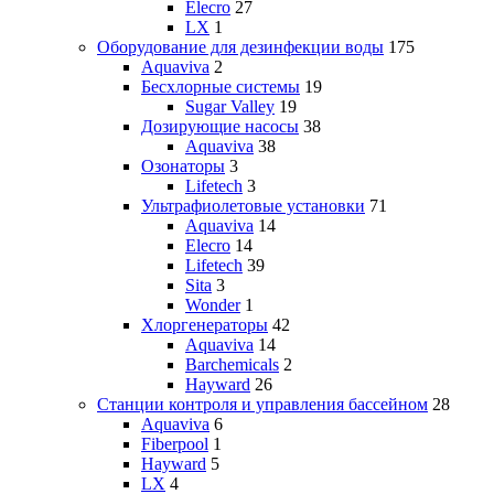
Elecro
27
LX
1
Оборудование для дезинфекции воды
175
Aquaviva
2
Бесхлорные системы
19
Sugar Valley
19
Дозирующие насосы
38
Aquaviva
38
Озонаторы
3
Lifetech
3
Ультрафиолетовые установки
71
Aquaviva
14
Elecro
14
Lifetech
39
Sita
3
Wonder
1
Хлоргенераторы
42
Aquaviva
14
Barchemicals
2
Hayward
26
Станции контроля и управления бассейном
28
Aquaviva
6
Fiberpool
1
Hayward
5
LX
4