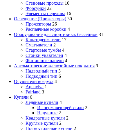
Стеновые проходы
10
Форсунки
22
Элементы перелива
16
Освещение (Прожекторы)
30
Прожекторы
26
Распаячные коробки
4
Оборудование для спортивных бассейнов
31
Канатодержатели
17
Сматыватели
2
Стартовые тумбы
4
Стойки указателей
4
Финишные панели
4
Автоматические жалюзийные покрытия
9
Надводный тип
3
Подводный тип
6
Осушители воздуха
4
Aquaviva
1
Fairland
3
Купели
6
Ледяные купели
4
Из нержавеющей стали
2
Надувные
2
Квадратные купели
2
Круглые купели
2
Прямоугольные купели
2