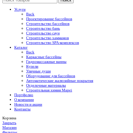
Поиск
Услуги
Back
Проектирование бассейнов
Строительство бассейнов
Строительство бань
Строительство саун
Строительство хаммамов
Строительство SPA-комплексов
Каталог
Back
Каркасные бассейны
Гидромассажные ванны
Купели
Уличные души
Оборудование для бассейнов
Автоматические жалюзийные покрытия
Отделочные материалы
Строительная химия Mapei
Портфолио
O компании
Новости и акции
Контакты
Корзина
Закрыть
Магазин
Фильтры