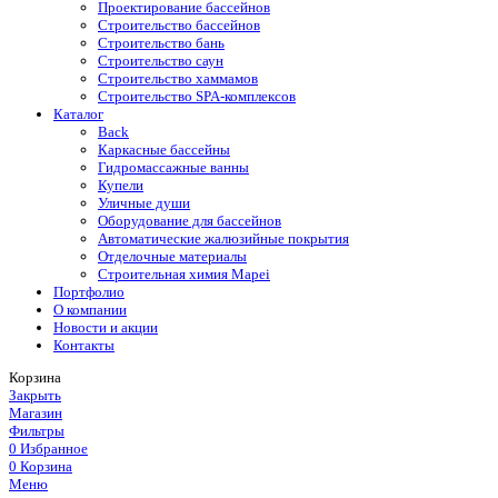
Проектирование бассейнов
Строительство бассейнов
Строительство бань
Строительство саун
Строительство хаммамов
Строительство SPA-комплексов
Каталог
Back
Каркасные бассейны
Гидромассажные ванны
Купели
Уличные души
Оборудование для бассейнов
Автоматические жалюзийные покрытия
Отделочные материалы
Строительная химия Mapei
Портфолио
O компании
Новости и акции
Контакты
Корзина
Закрыть
Магазин
Фильтры
0
Избранное
0
Корзина
Меню