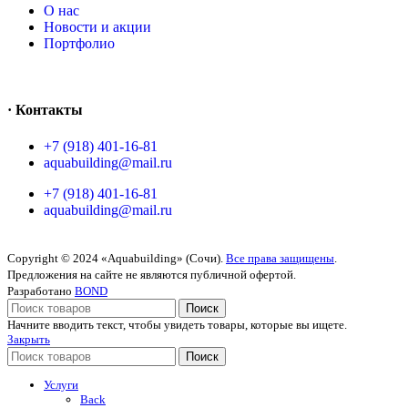
O нас
Новости и акции
Портфолио
· Контакты
+7 (918) 401-16-81
aquabuilding@mail.ru
+7 (918) 401-16-81
aquabuilding@mail.ru
Copyright © 2024 «Aquabuilding» (Сочи).
Все права защищены
.
Предложения на сайте не являются публичной офертой.
Разработано
BOND
Поиск
Начните вводить текст, чтобы увидеть товары, которые вы ищете.
Закрыть
Поиск
Услуги
Back