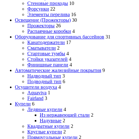
Стеновые проходы
10
Форсунки
22
Элементы перелива
16
Освещение (Прожекторы)
30
Прожекторы
26
Распаячные коробки
4
Оборудование для спортивных бассейнов
31
Канатодержатели
17
Сматыватели
2
Стартовые тумбы
4
Стойки указателей
4
Финишные панели
4
Автоматические жалюзийные покрытия
9
Надводный тип
3
Подводный тип
6
Осушители воздуха
4
Aquaviva
1
Fairland
3
Купели
6
Ледяные купели
4
Из нержавеющей стали
2
Надувные
2
Квадратные купели
2
Круглые купели
2
Прямоугольные купели
2