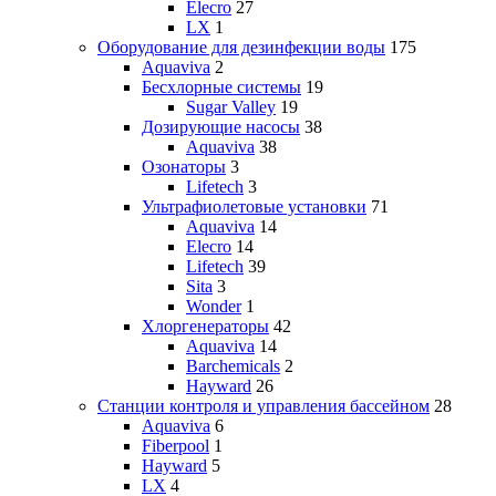
Elecro
27
LX
1
Оборудование для дезинфекции воды
175
Aquaviva
2
Бесхлорные системы
19
Sugar Valley
19
Дозирующие насосы
38
Aquaviva
38
Озонаторы
3
Lifetech
3
Ультрафиолетовые установки
71
Aquaviva
14
Elecro
14
Lifetech
39
Sita
3
Wonder
1
Хлоргенераторы
42
Aquaviva
14
Barchemicals
2
Hayward
26
Станции контроля и управления бассейном
28
Aquaviva
6
Fiberpool
1
Hayward
5
LX
4