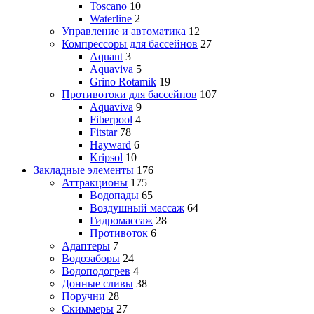
Toscano
10
Waterline
2
Управление и автоматика
12
Компрессоры для бассейнов
27
Aquant
3
Aquaviva
5
Grino Rotamik
19
Противотоки для бассейнов
107
Aquaviva
9
Fiberpool
4
Fitstar
78
Hayward
6
Kripsol
10
Закладные элементы
176
Аттракционы
175
Водопады
65
Воздушный массаж
64
Гидромассаж
28
Противоток
6
Адаптеры
7
Водозаборы
24
Водоподогрев
4
Донные сливы
38
Поручни
28
Скиммеры
27