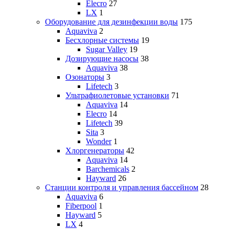
Elecro
27
LX
1
Оборудование для дезинфекции воды
175
Aquaviva
2
Бесхлорные системы
19
Sugar Valley
19
Дозирующие насосы
38
Aquaviva
38
Озонаторы
3
Lifetech
3
Ультрафиолетовые установки
71
Aquaviva
14
Elecro
14
Lifetech
39
Sita
3
Wonder
1
Хлоргенераторы
42
Aquaviva
14
Barchemicals
2
Hayward
26
Станции контроля и управления бассейном
28
Aquaviva
6
Fiberpool
1
Hayward
5
LX
4