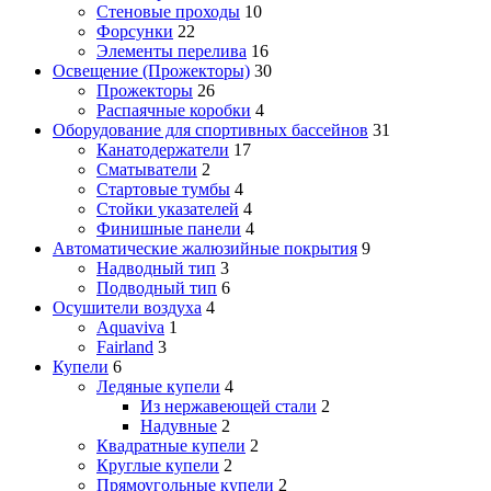
Стеновые проходы
10
Форсунки
22
Элементы перелива
16
Освещение (Прожекторы)
30
Прожекторы
26
Распаячные коробки
4
Оборудование для спортивных бассейнов
31
Канатодержатели
17
Сматыватели
2
Стартовые тумбы
4
Стойки указателей
4
Финишные панели
4
Автоматические жалюзийные покрытия
9
Надводный тип
3
Подводный тип
6
Осушители воздуха
4
Aquaviva
1
Fairland
3
Купели
6
Ледяные купели
4
Из нержавеющей стали
2
Надувные
2
Квадратные купели
2
Круглые купели
2
Прямоугольные купели
2