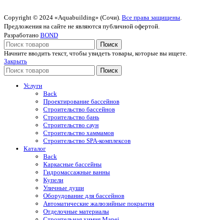
Copyright © 2024 «Aquabuilding» (Сочи).
Все права защищены
.
Предложения на сайте не являются публичной офертой.
Разработано
BOND
Поиск
Начните вводить текст, чтобы увидеть товары, которые вы ищете.
Закрыть
Поиск
Услуги
Back
Проектирование бассейнов
Строительство бассейнов
Строительство бань
Строительство саун
Строительство хаммамов
Строительство SPA-комплексов
Каталог
Back
Каркасные бассейны
Гидромассажные ванны
Купели
Уличные души
Оборудование для бассейнов
Автоматические жалюзийные покрытия
Отделочные материалы
Строительная химия Mapei