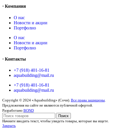
· Компания
O нас
Новости и акции
Портфолио
O нас
Новости и акции
Портфолио
· Контакты
+7 (918) 401-16-81
aquabuilding@mail.ru
+7 (918) 401-16-81
aquabuilding@mail.ru
Copyright © 2024 «Aquabuilding» (Сочи).
Все права защищены
.
Предложения на сайте не являются публичной офертой.
Разработано
BOND
Поиск
Начните вводить текст, чтобы увидеть товары, которые вы ищете.
Закрыть