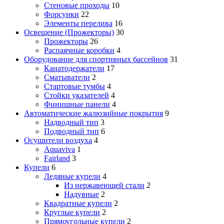
Стеновые проходы
10
Форсунки
22
Элементы перелива
16
Освещение (Прожекторы)
30
Прожекторы
26
Распаячные коробки
4
Оборудование для спортивных бассейнов
31
Канатодержатели
17
Сматыватели
2
Стартовые тумбы
4
Стойки указателей
4
Финишные панели
4
Автоматические жалюзийные покрытия
9
Надводный тип
3
Подводный тип
6
Осушители воздуха
4
Aquaviva
1
Fairland
3
Купели
6
Ледяные купели
4
Из нержавеющей стали
2
Надувные
2
Квадратные купели
2
Круглые купели
2
Прямоугольные купели
2