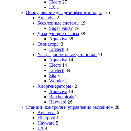
Elecro
27
LX
1
Оборудование для дезинфекции воды
175
Aquaviva
2
Бесхлорные системы
19
Sugar Valley
19
Дозирующие насосы
38
Aquaviva
38
Озонаторы
3
Lifetech
3
Ультрафиолетовые установки
71
Aquaviva
14
Elecro
14
Lifetech
39
Sita
3
Wonder
1
Хлоргенераторы
42
Aquaviva
14
Barchemicals
2
Hayward
26
Станции контроля и управления бассейном
28
Aquaviva
6
Fiberpool
1
Hayward
5
LX
4