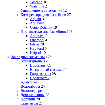
Toscano
10
Waterline
2
Управление и автоматика
12
Компрессоры для бассейнов
27
Aquant
3
Aquaviva
5
Grino Rotamik
19
Противотоки для бассейнов
107
Aquaviva
9
Fiberpool
4
Fitstar
78
Hayward
6
Kripsol
10
Закладные элементы
176
Аттракционы
175
Водопады
65
Воздушный массаж
64
Гидромассаж
28
Противоток
6
Адаптеры
7
Водозаборы
24
Водоподогрев
4
Донные сливы
38
Поручни
28
Скиммеры
27