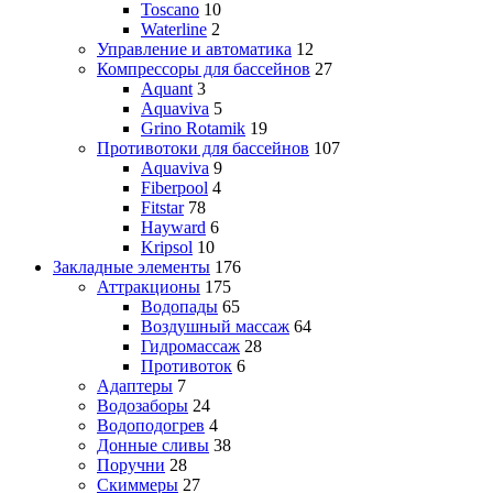
Toscano
10
Waterline
2
Управление и автоматика
12
Компрессоры для бассейнов
27
Aquant
3
Aquaviva
5
Grino Rotamik
19
Противотоки для бассейнов
107
Aquaviva
9
Fiberpool
4
Fitstar
78
Hayward
6
Kripsol
10
Закладные элементы
176
Аттракционы
175
Водопады
65
Воздушный массаж
64
Гидромассаж
28
Противоток
6
Адаптеры
7
Водозаборы
24
Водоподогрев
4
Донные сливы
38
Поручни
28
Скиммеры
27