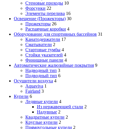
Стеновые проходы
10
Форсунки
22
Элементы перелива
16
Освещение (Прожекторы)
30
Прожекторы
26
Распаячные коробки
4
Оборудование для спортивных бассейнов
31
Канатодержатели
17
Сматыватели
2
Стартовые тумбы
4
Стойки указателей
4
Финишные панели
4
Автоматические жалюзийные покрытия
9
Надводный тип
3
Подводный тип
6
Осушители воздуха
4
Aquaviva
1
Fairland
3
Купели
6
Ледяные купели
4
Из нержавеющей стали
2
Надувные
2
Квадратные купели
2
Круглые купели
2
Прямоугольные купели
2