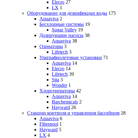
Elecro
27
LX
1
Оборудование для дезинфекции воды
175
Aquaviva
2
Бесхлорные системы
19
Sugar Valley
19
Дозирующие насосы
38
Aquaviva
38
Озонаторы
3
Lifetech
3
Ультрафиолетовые установки
71
Aquaviva
14
Elecro
14
Lifetech
39
Sita
3
Wonder
1
Хлоргенераторы
42
Aquaviva
14
Barchemicals
2
Hayward
26
Станции контроля и управления бассейном
28
Aquaviva
6
Fiberpool
1
Hayward
5
LX
4