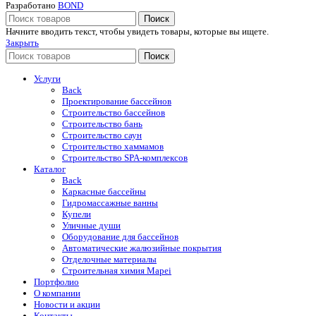
Разработано
BOND
Поиск
Начните вводить текст, чтобы увидеть товары, которые вы ищете.
Закрыть
Поиск
Услуги
Back
Проектирование бассейнов
Строительство бассейнов
Строительство бань
Строительство саун
Строительство хаммамов
Строительство SPA-комплексов
Каталог
Back
Каркасные бассейны
Гидромассажные ванны
Купели
Уличные души
Оборудование для бассейнов
Автоматические жалюзийные покрытия
Отделочные материалы
Строительная химия Mapei
Портфолио
O компании
Новости и акции
Контакты