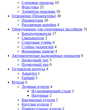
Стеновые проходы
10
Форсунки
22
Элементы перелива
16
Освещение (Прожекторы)
30
Прожекторы
26
Распаячные коробки
4
Оборудование для спортивных бассейнов
31
Канатодержатели
17
Сматыватели
2
Стартовые тумбы
4
Стойки указателей
4
Финишные панели
4
Автоматические жалюзийные покрытия
9
Надводный тип
3
Подводный тип
6
Осушители воздуха
4
Aquaviva
1
Fairland
3
Купели
6
Ледяные купели
4
Из нержавеющей стали
2
Надувные
2
Квадратные купели
2
Круглые купели
2
Прямоугольные купели
2