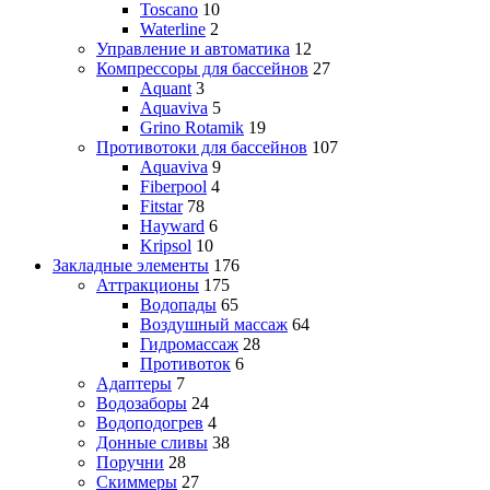
Toscano
10
Waterline
2
Управление и автоматика
12
Компрессоры для бассейнов
27
Aquant
3
Aquaviva
5
Grino Rotamik
19
Противотоки для бассейнов
107
Aquaviva
9
Fiberpool
4
Fitstar
78
Hayward
6
Kripsol
10
Закладные элементы
176
Аттракционы
175
Водопады
65
Воздушный массаж
64
Гидромассаж
28
Противоток
6
Адаптеры
7
Водозаборы
24
Водоподогрев
4
Донные сливы
38
Поручни
28
Скиммеры
27