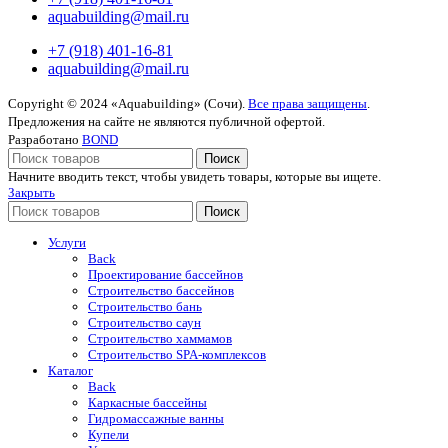
aquabuilding@mail.ru
+7 (918) 401-16-81
aquabuilding@mail.ru
Copyright © 2024 «Aquabuilding» (Сочи).
Все права защищены
.
Предложения на сайте не являются публичной офертой.
Разработано
BOND
Поиск
Начните вводить текст, чтобы увидеть товары, которые вы ищете.
Закрыть
Поиск
Услуги
Back
Проектирование бассейнов
Строительство бассейнов
Строительство бань
Строительство саун
Строительство хаммамов
Строительство SPA-комплексов
Каталог
Back
Каркасные бассейны
Гидромассажные ванны
Купели