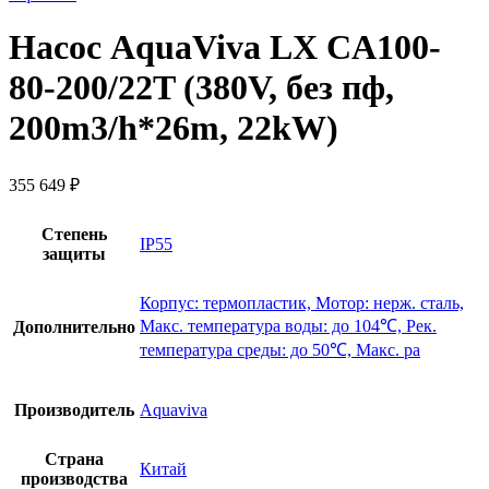
Насос AquaViva LX CA100-
80-200/22T (380V, без пф,
200m3/h*26m, 22kW)
355 649
₽
Степень
IP55
защиты
Корпус: термопластик, Мотор: нерж. сталь,
Макс. температура воды: до 104℃, Рек.
Дополнительно
температура среды: до 50℃, Макс. ра
Производитель
Aquaviva
Страна
Китай
производства