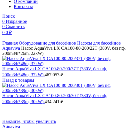
O компании
Контакты
Поиск
0
Избранное
0
Сравнить
0
0
₽
Главная
Оборудование для бассейнов
Насосы для бассейнов
Aquaviva
Насос AquaViva LX CA100-80-200/22T (380V, без пф,
200m3/h*26m, 22kW)
Насос AquaViva LX CA100-80-200/37T (380V, без пф,
200m3/h*48m, 37kW)
467 053
₽
Назад к товарам
Насос AquaViva LX CA100-80-200/30T (380V, без пф,
200m3/h*39m, 30kW)
434 241
₽
Нажмите, чтобы увеличить
Aquaviva