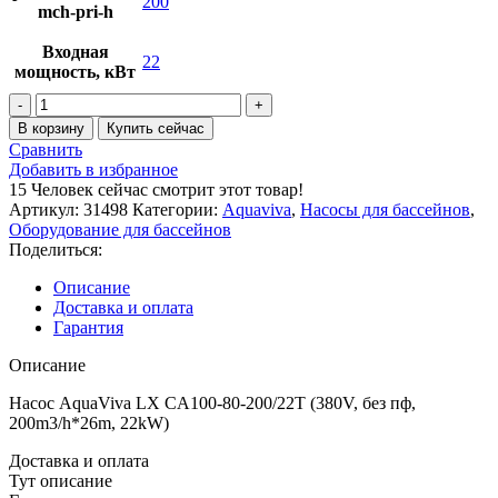
200
mch-pri-h
Входная
22
мощность, кВт
Количество
товара
В корзину
Купить сейчас
Насос
Сравнить
AquaViva
Добавить в избранное
LX
15
Человек сейчас смотрит этот товар!
CA100-
Артикул:
31498
Категории:
Aquaviva
,
Насосы для бассейнов
,
80-
Оборудование для бассейнов
200/22T
Поделиться:
(380V,
без
Описание
пф,
Доставка и оплата
200m3/h*26m,
Гарантия
22kW)
Описание
Насос AquaViva LX CA100-80-200/22T (380V, без пф,
200m3/h*26m, 22kW)
Доставка и оплата
Тут описание