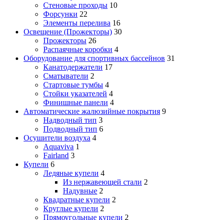
Стеновые проходы
10
Форсунки
22
Элементы перелива
16
Освещение (Прожекторы)
30
Прожекторы
26
Распаячные коробки
4
Оборудование для спортивных бассейнов
31
Канатодержатели
17
Сматыватели
2
Стартовые тумбы
4
Стойки указателей
4
Финишные панели
4
Автоматические жалюзийные покрытия
9
Надводный тип
3
Подводный тип
6
Осушители воздуха
4
Aquaviva
1
Fairland
3
Купели
6
Ледяные купели
4
Из нержавеющей стали
2
Надувные
2
Квадратные купели
2
Круглые купели
2
Прямоугольные купели
2