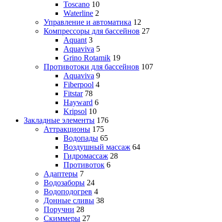
Toscano
10
Waterline
2
Управление и автоматика
12
Компрессоры для бассейнов
27
Aquant
3
Aquaviva
5
Grino Rotamik
19
Противотоки для бассейнов
107
Aquaviva
9
Fiberpool
4
Fitstar
78
Hayward
6
Kripsol
10
Закладные элементы
176
Аттракционы
175
Водопады
65
Воздушный массаж
64
Гидромассаж
28
Противоток
6
Адаптеры
7
Водозаборы
24
Водоподогрев
4
Донные сливы
38
Поручни
28
Скиммеры
27