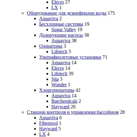
Elecro
27
LX
1
Оборудование для дезинфекции воды
175
Aquaviva
2
Бесхлорные системы
19
Sugar Valley
19
Дозирующие насосы
38
Aquaviva
38
Озонаторы
3
Lifetech
3
Ультрафиолетовые установки
71
Aquaviva
14
Elecro
14
Lifetech
39
Sita
3
Wonder
1
Хлоргенераторы
42
Aquaviva
14
Barchemicals
2
Hayward
26
Станции контроля и управления бассейном
28
Aquaviva
6
Fiberpool
1
Hayward
5
LX
4