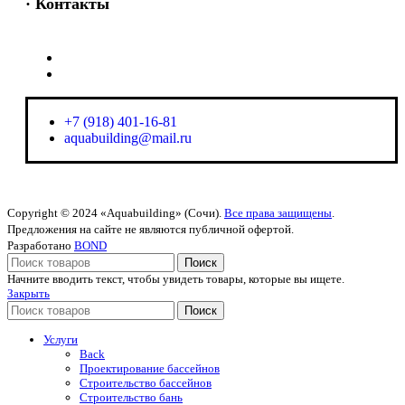
· Контакты
+7 (918) 401-16-81
aquabuilding@mail.ru
+7 (918) 401-16-81
aquabuilding@mail.ru
Copyright © 2024 «Aquabuilding» (Сочи).
Все права защищены
.
Предложения на сайте не являются публичной офертой.
Разработано
BOND
Поиск
Начните вводить текст, чтобы увидеть товары, которые вы ищете.
Закрыть
Поиск
Услуги
Back
Проектирование бассейнов
Строительство бассейнов
Строительство бань