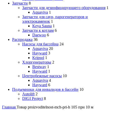
Запчасти
8
Запчасти для дезинфицирующего оборудования
1
Aquaviva
1
Запчасти для саун, парогенераторов и
электрокаменок
1
Keya Sauna
1
Запчасти к котлам
6
Daewoo
6
Распродажа
36
Насосы для бассейна
24
Aquaviva
20
Hayward
3
Kripsol
1
Хлоргенераторы
2
Bestway
1
Hayward
1
Центробежные насосы
10
Aquaviva
4
Hayward
6
Подъемники для инвалидов в бассейн
10
Autolift
2
DIGI Project
8
Главная
Товар proizvoditelnost-mch-pri-h
105 при 10 м