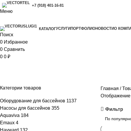
+7 (918) 401-16-81
Меню
УСЛУГИ
ПОРТФОЛИО
НОВОСТИ
O КОМП
КАТАЛОГ
Поиск
0
Избранное
0
Сравнить
0
0
₽
357 при 12
Категории товаров
Главная
Това
Отображение 
Оборудование для бассейнов
1137
Насосы для бассейнов
355
Фильтр
Aquaviva
184
Emaux
4
Hayward
132