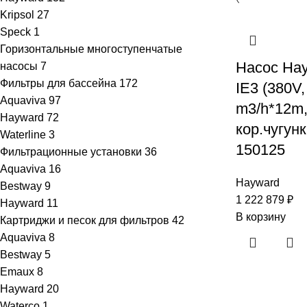
Kripsol
27
Speck
1
Горизонтальные многоступенчатые
Насос Ha
насосы
7
Фильтры для бассейна
172
IE3 (380V,
Aquaviva
97
m3/h*12m,
Hayward
72
кор.чугун
Waterline
3
150125
Фильтрационные установки
36
Aquaviva
16
Hayward
Bestway
9
1 222 879
₽
Hayward
11
В корзину
Картриджи и песок для фильтров
42
Aquaviva
8
Bestway
5
Emaux
8
Hayward
20
Waterco
1