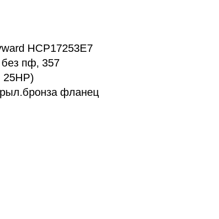
yward HCP17253E7
 без пф, 357
 25HP)
крыл.бронза фланец