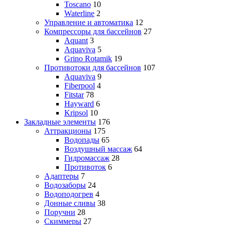
Toscano
10
Waterline
2
Управление и автоматика
12
Компрессоры для бассейнов
27
Aquant
3
Aquaviva
5
Grino Rotamik
19
Противотоки для бассейнов
107
Aquaviva
9
Fiberpool
4
Fitstar
78
Hayward
6
Kripsol
10
Закладные элементы
176
Аттракционы
175
Водопады
65
Воздушный массаж
64
Гидромассаж
28
Противоток
6
Адаптеры
7
Водозаборы
24
Водоподогрев
4
Донные сливы
38
Поручни
28
Скиммеры
27