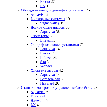
Elecro
27
LX
1
Оборудование для дезинфекции воды
175
Aquaviva
2
Бесхлорные системы
19
Sugar Valley
19
Дозирующие насосы
38
Aquaviva
38
Озонаторы
3
Lifetech
3
Ультрафиолетовые установки
71
Aquaviva
14
Elecro
14
Lifetech
39
Sita
3
Wonder
1
Хлоргенераторы
42
Aquaviva
14
Barchemicals
2
Hayward
26
Станции контроля и управления бассейном
28
Aquaviva
6
Fiberpool
1
Hayward
5
LX
4