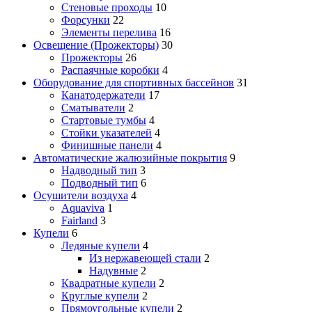
Стеновые проходы
10
Форсунки
22
Элементы перелива
16
Освещение (Прожекторы)
30
Прожекторы
26
Распаячные коробки
4
Оборудование для спортивных бассейнов
31
Канатодержатели
17
Сматыватели
2
Стартовые тумбы
4
Стойки указателей
4
Финишные панели
4
Автоматические жалюзийные покрытия
9
Надводный тип
3
Подводный тип
6
Осушители воздуха
4
Aquaviva
1
Fairland
3
Купели
6
Ледяные купели
4
Из нержавеющей стали
2
Надувные
2
Квадратные купели
2
Круглые купели
2
Прямоугольные купели
2