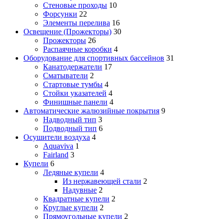
Стеновые проходы
10
Форсунки
22
Элементы перелива
16
Освещение (Прожекторы)
30
Прожекторы
26
Распаячные коробки
4
Оборудование для спортивных бассейнов
31
Канатодержатели
17
Сматыватели
2
Стартовые тумбы
4
Стойки указателей
4
Финишные панели
4
Автоматические жалюзийные покрытия
9
Надводный тип
3
Подводный тип
6
Осушители воздуха
4
Aquaviva
1
Fairland
3
Купели
6
Ледяные купели
4
Из нержавеющей стали
2
Надувные
2
Квадратные купели
2
Круглые купели
2
Прямоугольные купели
2