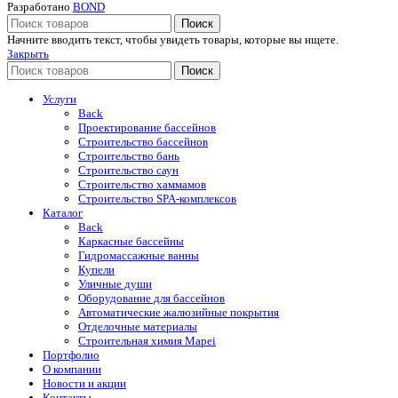
Разработано
BOND
Поиск
Начните вводить текст, чтобы увидеть товары, которые вы ищете.
Закрыть
Поиск
Услуги
Back
Проектирование бассейнов
Строительство бассейнов
Строительство бань
Строительство саун
Строительство хаммамов
Строительство SPA-комплексов
Каталог
Back
Каркасные бассейны
Гидромассажные ванны
Купели
Уличные души
Оборудование для бассейнов
Автоматические жалюзийные покрытия
Отделочные материалы
Строительная химия Mapei
Портфолио
O компании
Новости и акции
Контакты