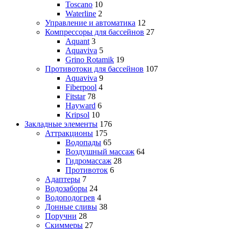
Toscano
10
Waterline
2
Управление и автоматика
12
Компрессоры для бассейнов
27
Aquant
3
Aquaviva
5
Grino Rotamik
19
Противотоки для бассейнов
107
Aquaviva
9
Fiberpool
4
Fitstar
78
Hayward
6
Kripsol
10
Закладные элементы
176
Аттракционы
175
Водопады
65
Воздушный массаж
64
Гидромассаж
28
Противоток
6
Адаптеры
7
Водозаборы
24
Водоподогрев
4
Донные сливы
38
Поручни
28
Скиммеры
27