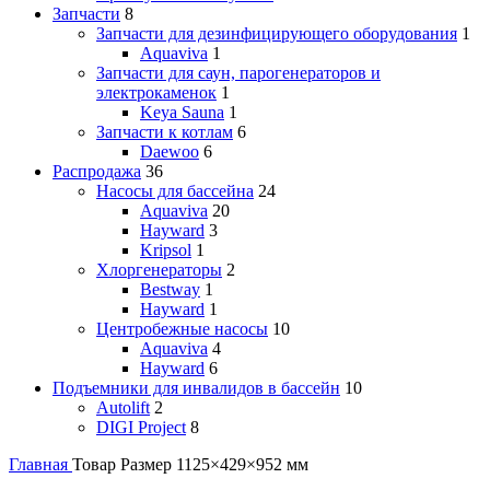
Запчасти
8
Запчасти для дезинфицирующего оборудования
1
Aquaviva
1
Запчасти для саун, парогенераторов и
электрокаменок
1
Keya Sauna
1
Запчасти к котлам
6
Daewoo
6
Распродажа
36
Насосы для бассейна
24
Aquaviva
20
Hayward
3
Kripsol
1
Хлоргенераторы
2
Bestway
1
Hayward
1
Центробежные насосы
10
Aquaviva
4
Hayward
6
Подъемники для инвалидов в бассейн
10
Autolift
2
DIGI Project
8
Главная
Товар Размер
1125×429×952 мм