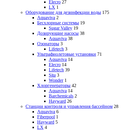
Elecro
27
LX
1
Оборудование для дезинфекции воды
175
Aquaviva
2
Бесхлорные системы
19
Sugar Valley
19
Дозирующие насосы
38
Aquaviva
38
Озонаторы
3
Lifetech
3
Ультрафиолетовые установки
71
Aquaviva
14
Elecro
14
Lifetech
39
Sita
3
Wonder
1
Хлоргенераторы
42
Aquaviva
14
Barchemicals
2
Hayward
26
Станции контроля и управления бассейном
28
Aquaviva
6
Fiberpool
1
Hayward
5
LX
4