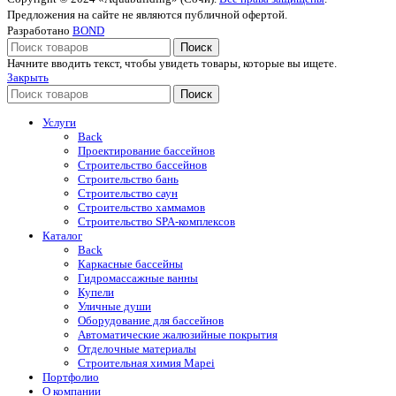
Предложения на сайте не являются публичной офертой.
Разработано
BOND
Поиск
Начните вводить текст, чтобы увидеть товары, которые вы ищете.
Закрыть
Поиск
Услуги
Back
Проектирование бассейнов
Строительство бассейнов
Строительство бань
Строительство саун
Строительство хаммамов
Строительство SPA-комплексов
Каталог
Back
Каркасные бассейны
Гидромассажные ванны
Купели
Уличные души
Оборудование для бассейнов
Автоматические жалюзийные покрытия
Отделочные материалы
Строительная химия Mapei
Портфолио
O компании