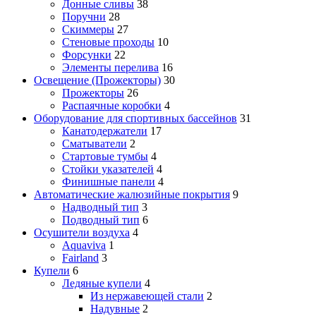
Донные сливы
38
Поручни
28
Скиммеры
27
Стеновые проходы
10
Форсунки
22
Элементы перелива
16
Освещение (Прожекторы)
30
Прожекторы
26
Распаячные коробки
4
Оборудование для спортивных бассейнов
31
Канатодержатели
17
Сматыватели
2
Стартовые тумбы
4
Стойки указателей
4
Финишные панели
4
Автоматические жалюзийные покрытия
9
Надводный тип
3
Подводный тип
6
Осушители воздуха
4
Aquaviva
1
Fairland
3
Купели
6
Ледяные купели
4
Из нержавеющей стали
2
Надувные
2