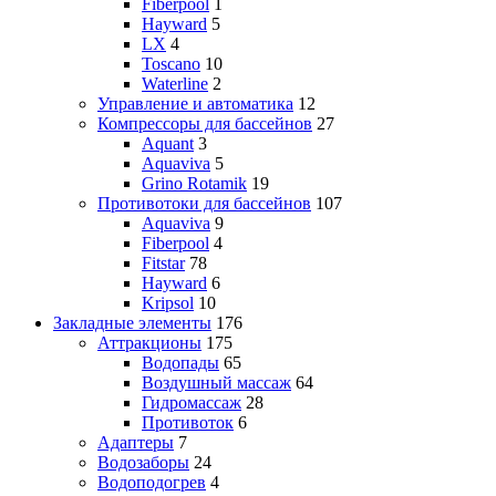
Fiberpool
1
Hayward
5
LX
4
Toscano
10
Waterline
2
Управление и автоматика
12
Компрессоры для бассейнов
27
Aquant
3
Aquaviva
5
Grino Rotamik
19
Противотоки для бассейнов
107
Aquaviva
9
Fiberpool
4
Fitstar
78
Hayward
6
Kripsol
10
Закладные элементы
176
Аттракционы
175
Водопады
65
Воздушный массаж
64
Гидромассаж
28
Противоток
6
Адаптеры
7
Водозаборы
24
Водоподогрев
4