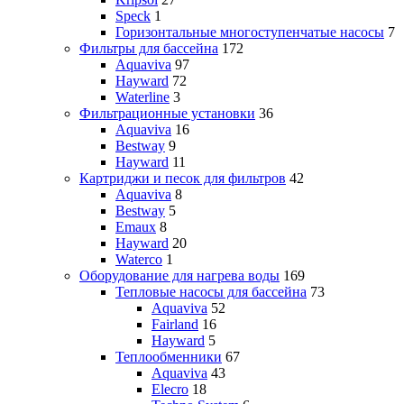
Speck
1
Горизонтальные многоступенчатые насосы
7
Фильтры для бассейна
172
Aquaviva
97
Hayward
72
Waterline
3
Фильтрационные установки
36
Aquaviva
16
Bestway
9
Hayward
11
Картриджи и песок для фильтров
42
Aquaviva
8
Bestway
5
Emaux
8
Hayward
20
Waterco
1
Оборудование для нагрева воды
169
Тепловые насосы для бассейна
73
Aquaviva
52
Fairland
16
Hayward
5
Теплообменники
67
Aquaviva
43
Elecro
18