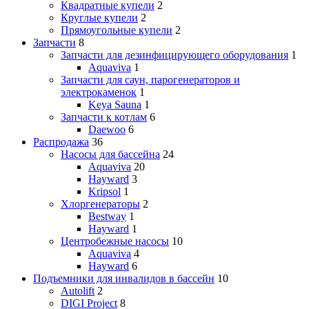
Квадратные купели
2
Круглые купели
2
Прямоугольные купели
2
Запчасти
8
Запчасти для дезинфицирующего оборудования
1
Aquaviva
1
Запчасти для саун, парогенераторов и
электрокаменок
1
Keya Sauna
1
Запчасти к котлам
6
Daewoo
6
Распродажа
36
Насосы для бассейна
24
Aquaviva
20
Hayward
3
Kripsol
1
Хлоргенераторы
2
Bestway
1
Hayward
1
Центробежные насосы
10
Aquaviva
4
Hayward
6
Подъемники для инвалидов в бассейн
10
Autolift
2
DIGI Project
8