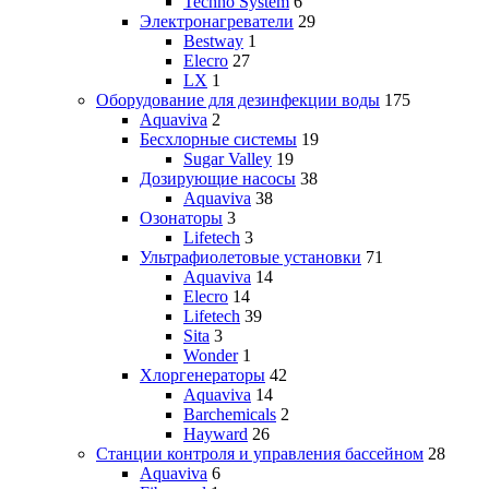
Techno System
6
Электронагреватели
29
Bestway
1
Elecro
27
LX
1
Оборудование для дезинфекции воды
175
Aquaviva
2
Бесхлорные системы
19
Sugar Valley
19
Дозирующие насосы
38
Aquaviva
38
Озонаторы
3
Lifetech
3
Ультрафиолетовые установки
71
Aquaviva
14
Elecro
14
Lifetech
39
Sita
3
Wonder
1
Хлоргенераторы
42
Aquaviva
14
Barchemicals
2
Hayward
26
Станции контроля и управления бассейном
28
Aquaviva
6