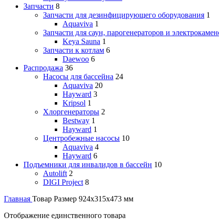
Запчасти
8
Запчасти для дезинфицирующего оборудования
1
Aquaviva
1
Запчасти для саун, парогенераторов и электрокамен
Keya Sauna
1
Запчасти к котлам
6
Daewoo
6
Распродажа
36
Насосы для бассейна
24
Aquaviva
20
Hayward
3
Kripsol
1
Хлоргенераторы
2
Bestway
1
Hayward
1
Центробежные насосы
10
Aquaviva
4
Hayward
6
Подъемники для инвалидов в бассейн
10
Autolift
2
DIGI Project
8
Главная
Товар Размер
924х315х473 мм
Отображение единственного товара