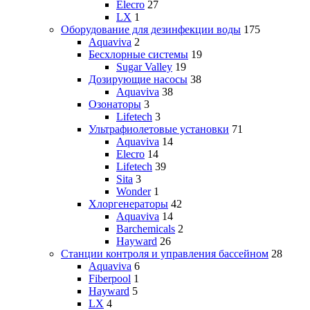
Elecro
27
LX
1
Оборудование для дезинфекции воды
175
Aquaviva
2
Бесхлорные системы
19
Sugar Valley
19
Дозирующие насосы
38
Aquaviva
38
Озонаторы
3
Lifetech
3
Ультрафиолетовые установки
71
Aquaviva
14
Elecro
14
Lifetech
39
Sita
3
Wonder
1
Хлоргенераторы
42
Aquaviva
14
Barchemicals
2
Hayward
26
Станции контроля и управления бассейном
28
Aquaviva
6
Fiberpool
1
Hayward
5
LX
4