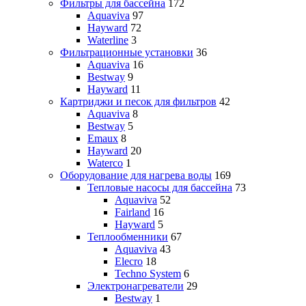
Фильтры для бассейна
172
Aquaviva
97
Hayward
72
Waterline
3
Фильтрационные установки
36
Aquaviva
16
Bestway
9
Hayward
11
Картриджи и песок для фильтров
42
Aquaviva
8
Bestway
5
Emaux
8
Hayward
20
Waterco
1
Оборудование для нагрева воды
169
Тепловые насосы для бассейна
73
Aquaviva
52
Fairland
16
Hayward
5
Теплообменники
67
Aquaviva
43
Elecro
18
Techno System
6
Электронагреватели
29
Bestway
1