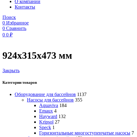
O компании
Контакты
Поиск
0
Избранное
0
Сравнить
0
0
₽
924х315х473 мм
Закрыть
Категории товаров
Оборудование для бассейнов
1137
Насосы для бассейнов
355
Aquaviva
184
Emaux
4
Hayward
132
Kripsol
27
Speck
1
Горизонтальные многоступенчатые насосы
7