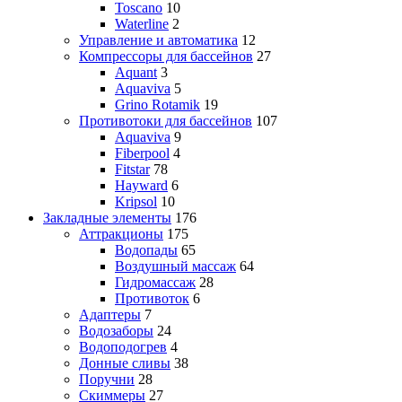
Toscano
10
Waterline
2
Управление и автоматика
12
Компрессоры для бассейнов
27
Aquant
3
Aquaviva
5
Grino Rotamik
19
Противотоки для бассейнов
107
Aquaviva
9
Fiberpool
4
Fitstar
78
Hayward
6
Kripsol
10
Закладные элементы
176
Аттракционы
175
Водопады
65
Воздушный массаж
64
Гидромассаж
28
Противоток
6
Адаптеры
7
Водозаборы
24
Водоподогрев
4
Донные сливы
38
Поручни
28
Скиммеры
27