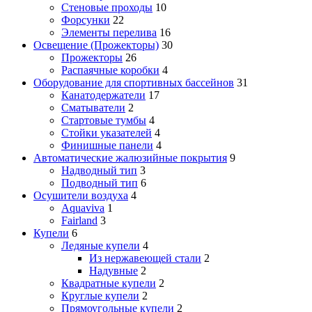
Стеновые проходы
10
Форсунки
22
Элементы перелива
16
Освещение (Прожекторы)
30
Прожекторы
26
Распаячные коробки
4
Оборудование для спортивных бассейнов
31
Канатодержатели
17
Сматыватели
2
Стартовые тумбы
4
Стойки указателей
4
Финишные панели
4
Автоматические жалюзийные покрытия
9
Надводный тип
3
Подводный тип
6
Осушители воздуха
4
Aquaviva
1
Fairland
3
Купели
6
Ледяные купели
4
Из нержавеющей стали
2
Надувные
2
Квадратные купели
2
Круглые купели
2
Прямоугольные купели
2