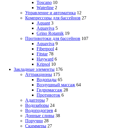
Toscano
10
Waterline
2
Управление и автоматика
12
Компрессоры для бассейнов
27
Aquant
3
Aquaviva
5
Grino Rotamik
19
Противотоки для бассейнов
107
Aquaviva
9
Fiberpool
4
Fitstar
78
Hayward
6
Kripsol
10
Закладные элементы
176
Аттракционы
175
Водопады
65
Воздушный массаж
64
Гидромассаж
28
Противоток
6
Адаптеры
7
Водозаборы
24
Водоподогрев
4
Донные сливы
38
Поручни
28
Скиммеры
27