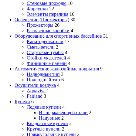
Стеновые проходы
10
Форсунки
22
Элементы перелива
16
Освещение (Прожекторы)
30
Прожекторы
26
Распаячные коробки
4
Оборудование для спортивных бассейнов
31
Канатодержатели
17
Сматыватели
2
Стартовые тумбы
4
Стойки указателей
4
Финишные панели
4
Автоматические жалюзийные покрытия
9
Надводный тип
3
Подводный тип
6
Осушители воздуха
4
Aquaviva
1
Fairland
3
Купели
6
Ледяные купели
4
Из нержавеющей стали
2
Надувные
2
Квадратные купели
2
Круглые купели
2
Прямоугольные купели
2