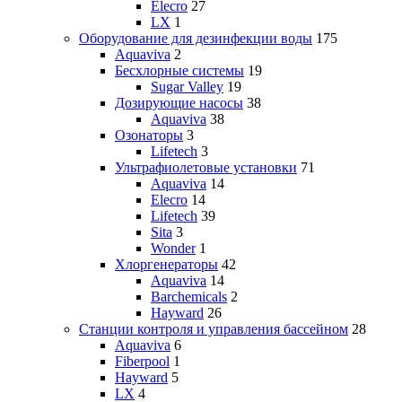
Elecro
27
LX
1
Оборудование для дезинфекции воды
175
Aquaviva
2
Бесхлорные системы
19
Sugar Valley
19
Дозирующие насосы
38
Aquaviva
38
Озонаторы
3
Lifetech
3
Ультрафиолетовые установки
71
Aquaviva
14
Elecro
14
Lifetech
39
Sita
3
Wonder
1
Хлоргенераторы
42
Aquaviva
14
Barchemicals
2
Hayward
26
Станции контроля и управления бассейном
28
Aquaviva
6
Fiberpool
1
Hayward
5
LX
4