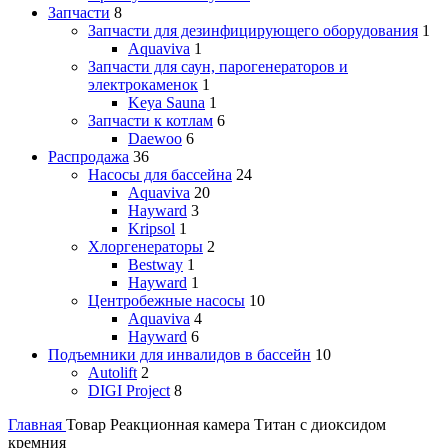
Запчасти
8
Запчасти для дезинфицирующего оборудования
1
Aquaviva
1
Запчасти для саун, парогенераторов и
электрокаменок
1
Keya Sauna
1
Запчасти к котлам
6
Daewoo
6
Распродажа
36
Насосы для бассейна
24
Aquaviva
20
Hayward
3
Kripsol
1
Хлоргенераторы
2
Bestway
1
Hayward
1
Центробежные насосы
10
Aquaviva
4
Hayward
6
Подъемники для инвалидов в бассейн
10
Autolift
2
DIGI Project
8
Главная
Товар Реакционная камера
Титан с диоксидом
кремния