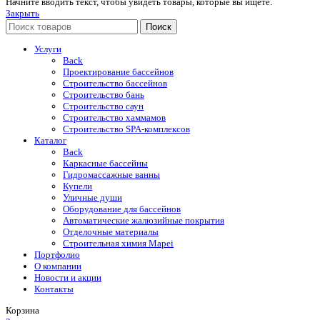
Начните вводить текст, чтобы увидеть товары, которые вы ищете.
Закрыть
Поиск
Услуги
Back
Проектирование бассейнов
Строительство бассейнов
Строительство бань
Строительство саун
Строительство хаммамов
Строительство SPA-комплексов
Каталог
Back
Каркасные бассейны
Гидромассажные ванны
Купели
Уличные души
Оборудование для бассейнов
Автоматические жалюзийные покрытия
Отделочные материалы
Строительная химия Mapei
Портфолио
O компании
Новости и акции
Контакты
Корзина