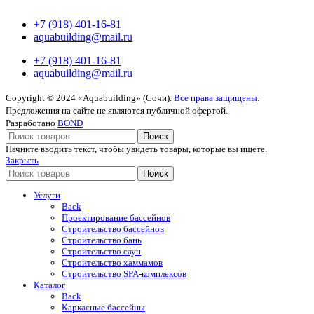
+7 (918) 401-16-81
aquabuilding@mail.ru
+7 (918) 401-16-81
aquabuilding@mail.ru
Copyright © 2024 «Aquabuilding» (Сочи).
Все права защищены
.
Предложения на сайте не являются публичной офертой.
Разработано
BOND
Поиск
Начните вводить текст, чтобы увидеть товары, которые вы ищете.
Закрыть
Поиск
Услуги
Back
Проектирование бассейнов
Строительство бассейнов
Строительство бань
Строительство саун
Строительство хаммамов
Строительство SPA-комплексов
Каталог
Back
Каркасные бассейны