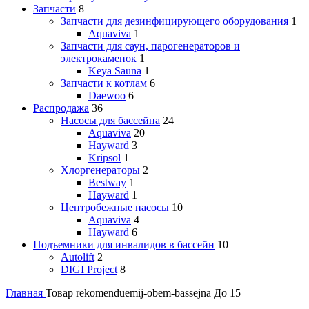
Запчасти
8
Запчасти для дезинфицирующего оборудования
1
Aquaviva
1
Запчасти для саун, парогенераторов и
электрокаменок
1
Keya Sauna
1
Запчасти к котлам
6
Daewoo
6
Распродажа
36
Насосы для бассейна
24
Aquaviva
20
Hayward
3
Kripsol
1
Хлоргенераторы
2
Bestway
1
Hayward
1
Центробежные насосы
10
Aquaviva
4
Hayward
6
Подъемники для инвалидов в бассейн
10
Autolift
2
DIGI Project
8
Главная
Товар rekomenduemij-obem-bassejna
До 15