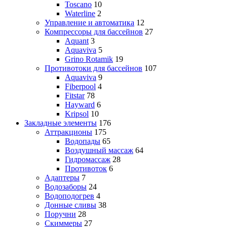
Toscano
10
Waterline
2
Управление и автоматика
12
Компрессоры для бассейнов
27
Aquant
3
Aquaviva
5
Grino Rotamik
19
Противотоки для бассейнов
107
Aquaviva
9
Fiberpool
4
Fitstar
78
Hayward
6
Kripsol
10
Закладные элементы
176
Аттракционы
175
Водопады
65
Воздушный массаж
64
Гидромассаж
28
Противоток
6
Адаптеры
7
Водозаборы
24
Водоподогрев
4
Донные сливы
38
Поручни
28
Скиммеры
27