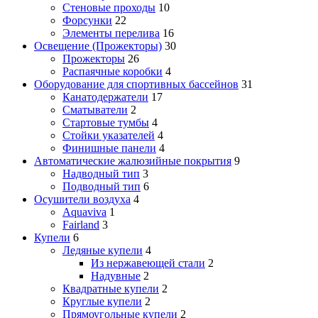
Стеновые проходы
10
Форсунки
22
Элементы перелива
16
Освещение (Прожекторы)
30
Прожекторы
26
Распаячные коробки
4
Оборудование для спортивных бассейнов
31
Канатодержатели
17
Сматыватели
2
Стартовые тумбы
4
Стойки указателей
4
Финишные панели
4
Автоматические жалюзийные покрытия
9
Надводный тип
3
Подводный тип
6
Осушители воздуха
4
Aquaviva
1
Fairland
3
Купели
6
Ледяные купели
4
Из нержавеющей стали
2
Надувные
2
Квадратные купели
2
Круглые купели
2
Прямоугольные купели
2