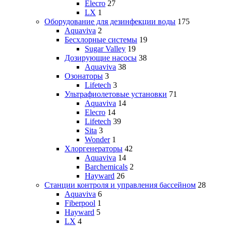
Elecro
27
LX
1
Оборудование для дезинфекции воды
175
Aquaviva
2
Бесхлорные системы
19
Sugar Valley
19
Дозирующие насосы
38
Aquaviva
38
Озонаторы
3
Lifetech
3
Ультрафиолетовые установки
71
Aquaviva
14
Elecro
14
Lifetech
39
Sita
3
Wonder
1
Хлоргенераторы
42
Aquaviva
14
Barchemicals
2
Hayward
26
Станции контроля и управления бассейном
28
Aquaviva
6
Fiberpool
1
Hayward
5
LX
4