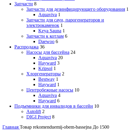
Запчасти
8
Запчасти для дезинфицирующего оборудования
1
Aquaviva
1
Запчасти для саун, парогенераторов и
электрокаменок
1
Keya Sauna
1
Запчасти к котлам
6
Daewoo
6
Распродажа
36
Насосы для бассейна
24
Aquaviva
20
Hayward
3
Kripsol
1
Хлоргенераторы
2
Bestway
1
Hayward
1
Центробежные насосы
10
Aquaviva
4
Hayward
6
Подъемники для инвалидов в бассейн
10
Autolift
2
DIGI Project
8
Главная
Товар rekomenduemij-obem-bassejna
До 1500