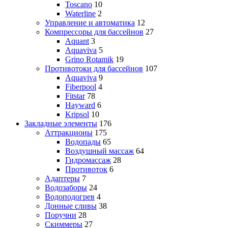
Toscano
10
Waterline
2
Управление и автоматика
12
Компрессоры для бассейнов
27
Aquant
3
Aquaviva
5
Grino Rotamik
19
Противотоки для бассейнов
107
Aquaviva
9
Fiberpool
4
Fitstar
78
Hayward
6
Kripsol
10
Закладные элементы
176
Аттракционы
175
Водопады
65
Воздушный массаж
64
Гидромассаж
28
Противоток
6
Адаптеры
7
Водозаборы
24
Водоподогрев
4
Донные сливы
38
Поручни
28
Скиммеры
27