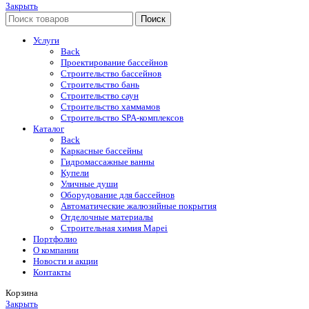
Закрыть
Поиск
Услуги
Back
Проектирование бассейнов
Строительство бассейнов
Строительство бань
Строительство саун
Строительство хаммамов
Строительство SPA-комплексов
Каталог
Back
Каркасные бассейны
Гидромассажные ванны
Купели
Уличные души
Оборудование для бассейнов
Автоматические жалюзийные покрытия
Отделочные материалы
Строительная химия Mapei
Портфолио
O компании
Новости и акции
Контакты
Корзина
Закрыть