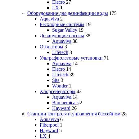
Elecro
27
LX
1
Оборудование для дезинфекции воды
175
Aquaviva
2
Бесхлорные системы
19
Sugar Valley
19
Дозирующие насосы
38
Aquaviva
38
Озонаторы
3
Lifetech
3
Ультрафиолетовые установки
71
Aquaviva
14
Elecro
14
Lifetech
39
Sita
3
Wonder
1
Хлоргенераторы
42
Aquaviva
14
Barchemicals
2
Hayward
26
Станции контроля и управления бассейном
28
Aquaviva
6
Fiberpool
1
Hayward
5
LX
4