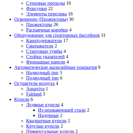
Стеновые проходы
10
Форсунки
22
Элементы перелива
16
Освещение (Прожекторы)
30
Прожекторы
26
Распаячные коробки
4
Оборудование для спортивных бассейнов
31
Канатодержатели
17
Сматыватели
2
Стартовые тумбы
4
Стойки указателей
4
Финишные панели
4
Автоматические жалюзийные покрытия
9
Надводный тип
3
Подводный тип
6
Осушители воздуха
4
Aquaviva
1
Fairland
3
Купели
6
Ледяные купели
4
Из нержавеющей стали
2
Надувные
2
Квадратные купели
2
Круглые купели
2
Прямоугольные купели
2