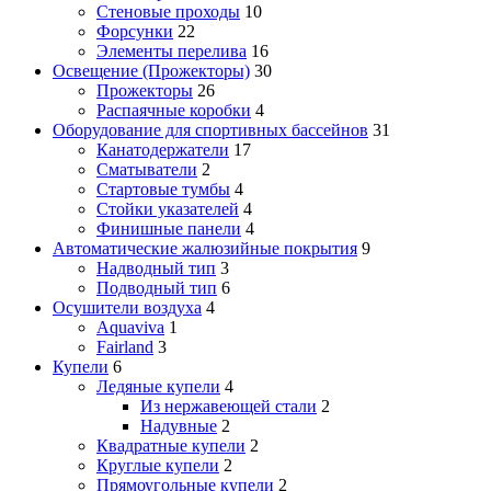
Стеновые проходы
10
Форсунки
22
Элементы перелива
16
Освещение (Прожекторы)
30
Прожекторы
26
Распаячные коробки
4
Оборудование для спортивных бассейнов
31
Канатодержатели
17
Сматыватели
2
Стартовые тумбы
4
Стойки указателей
4
Финишные панели
4
Автоматические жалюзийные покрытия
9
Надводный тип
3
Подводный тип
6
Осушители воздуха
4
Aquaviva
1
Fairland
3
Купели
6
Ледяные купели
4
Из нержавеющей стали
2
Надувные
2
Квадратные купели
2
Круглые купели
2
Прямоугольные купели
2