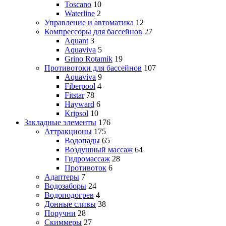
Toscano
10
Waterline
2
Управление и автоматика
12
Компрессоры для бассейнов
27
Aquant
3
Aquaviva
5
Grino Rotamik
19
Противотоки для бассейнов
107
Aquaviva
9
Fiberpool
4
Fitstar
78
Hayward
6
Kripsol
10
Закладные элементы
176
Аттракционы
175
Водопады
65
Воздушный массаж
64
Гидромассаж
28
Противоток
6
Адаптеры
7
Водозаборы
24
Водоподогрев
4
Донные сливы
38
Поручни
28
Скиммеры
27