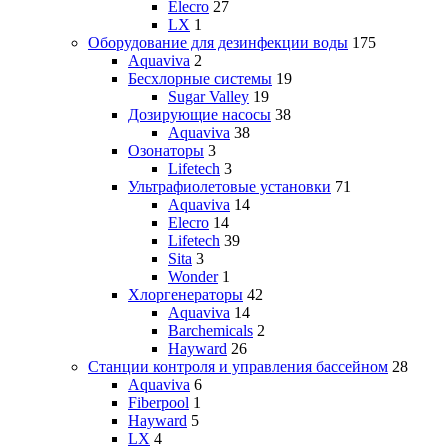
Elecro
27
LX
1
Оборудование для дезинфекции воды
175
Aquaviva
2
Бесхлорные системы
19
Sugar Valley
19
Дозирующие насосы
38
Aquaviva
38
Озонаторы
3
Lifetech
3
Ультрафиолетовые установки
71
Aquaviva
14
Elecro
14
Lifetech
39
Sita
3
Wonder
1
Хлоргенераторы
42
Aquaviva
14
Barchemicals
2
Hayward
26
Станции контроля и управления бассейном
28
Aquaviva
6
Fiberpool
1
Hayward
5
LX
4