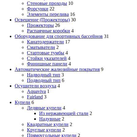
Стеновые проходы
10
Форсунки
22
Элементы перелива
16
Освещение (Прожекторы)
30
Прожекторы
26
Распаячные коробки
4
Оборудование для спортивных бассейнов
31
Канатодержатели
17
Сматыватели
2
Стартовые тумбы
4
Стойки указателей
4
Финишные панели
4
Автоматические жалюзийные покрытия
9
Надводный тип
3
Подводный тип
6
Осушители воздуха
4
Aquaviva
1
Fairland
3
Купели
6
Ледяные купели
4
Из нержавеющей стали
2
Надувные
2
Квадратные купели
2
Круглые купели
2
Прямоугольные купели
2