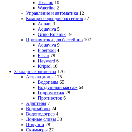
Toscano
10
Waterline
2
Управление и автоматика
12
Компрессоры для бассейнов
27
Aquant
3
Aquaviva
5
Grino Rotamik
19
Противотоки для бассейнов
107
Aquaviva
9
Fiberpool
4
Fitstar
78
Hayward
6
Kripsol
10
Закладные элементы
176
Аттракционы
175
Водопады
65
Воздушный массаж
64
Гидромассаж
28
Противоток
6
Адаптеры
7
Водозаборы
24
Водоподогрев
4
Донные сливы
38
Поручни
28
Скиммеры
27