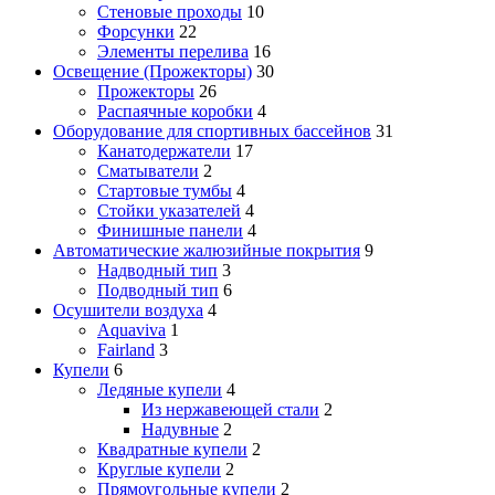
Стеновые проходы
10
Форсунки
22
Элементы перелива
16
Освещение (Прожекторы)
30
Прожекторы
26
Распаячные коробки
4
Оборудование для спортивных бассейнов
31
Канатодержатели
17
Сматыватели
2
Стартовые тумбы
4
Стойки указателей
4
Финишные панели
4
Автоматические жалюзийные покрытия
9
Надводный тип
3
Подводный тип
6
Осушители воздуха
4
Aquaviva
1
Fairland
3
Купели
6
Ледяные купели
4
Из нержавеющей стали
2
Надувные
2
Квадратные купели
2
Круглые купели
2
Прямоугольные купели
2