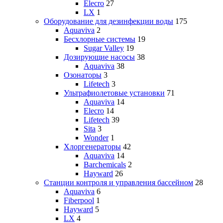
Elecro
27
LX
1
Оборудование для дезинфекции воды
175
Aquaviva
2
Бесхлорные системы
19
Sugar Valley
19
Дозирующие насосы
38
Aquaviva
38
Озонаторы
3
Lifetech
3
Ультрафиолетовые установки
71
Aquaviva
14
Elecro
14
Lifetech
39
Sita
3
Wonder
1
Хлоргенераторы
42
Aquaviva
14
Barchemicals
2
Hayward
26
Станции контроля и управления бассейном
28
Aquaviva
6
Fiberpool
1
Hayward
5
LX
4