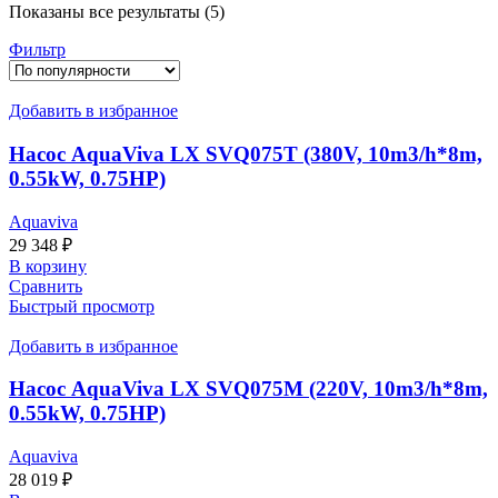
Сортировка:
Показаны все результаты (5)
по
Фильтр
популярности
Добавить в избранное
Насос AquaViva LX SVQ075T (380V, 10m3/h*8m,
0.55kW, 0.75HP)
Aquaviva
29 348
₽
В корзину
Сравнить
Быстрый просмотр
Добавить в избранное
Насос AquaViva LX SVQ075M (220V, 10m3/h*8m,
0.55kW, 0.75HP)
Aquaviva
28 019
₽