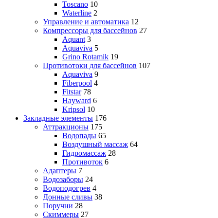
Toscano
10
Waterline
2
Управление и автоматика
12
Компрессоры для бассейнов
27
Aquant
3
Aquaviva
5
Grino Rotamik
19
Противотоки для бассейнов
107
Aquaviva
9
Fiberpool
4
Fitstar
78
Hayward
6
Kripsol
10
Закладные элементы
176
Аттракционы
175
Водопады
65
Воздушный массаж
64
Гидромассаж
28
Противоток
6
Адаптеры
7
Водозаборы
24
Водоподогрев
4
Донные сливы
38
Поручни
28
Скиммеры
27