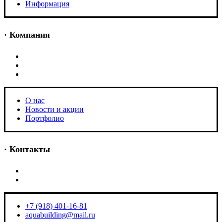
Информация
· Компания
O нас
Новости и акции
Портфолио
O нас
Новости и акции
Портфолио
· Контакты
+7 (918) 401-16-81
aquabuilding@mail.ru
+7 (918) 401-16-81
aquabuilding@mail.ru