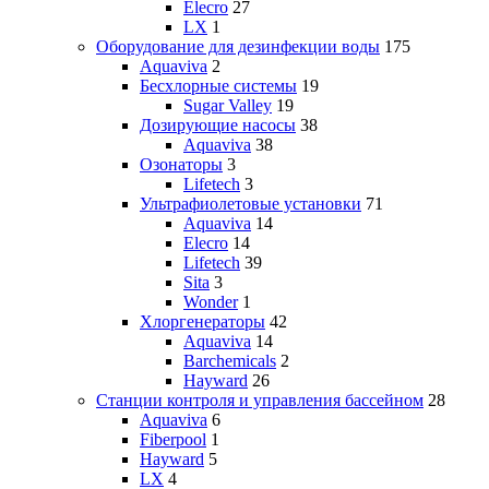
Elecro
27
LX
1
Оборудование для дезинфекции воды
175
Aquaviva
2
Бесхлорные системы
19
Sugar Valley
19
Дозирующие насосы
38
Aquaviva
38
Озонаторы
3
Lifetech
3
Ультрафиолетовые установки
71
Aquaviva
14
Elecro
14
Lifetech
39
Sita
3
Wonder
1
Хлоргенераторы
42
Aquaviva
14
Barchemicals
2
Hayward
26
Станции контроля и управления бассейном
28
Aquaviva
6
Fiberpool
1
Hayward
5
LX
4