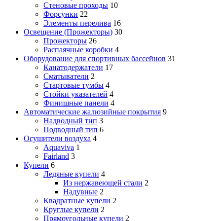
Стеновые проходы
10
Форсунки
22
Элементы перелива
16
Освещение (Прожекторы)
30
Прожекторы
26
Распаячные коробки
4
Оборудование для спортивных бассейнов
31
Канатодержатели
17
Сматыватели
2
Стартовые тумбы
4
Стойки указателей
4
Финишные панели
4
Автоматические жалюзийные покрытия
9
Надводный тип
3
Подводный тип
6
Осушители воздуха
4
Aquaviva
1
Fairland
3
Купели
6
Ледяные купели
4
Из нержавеющей стали
2
Надувные
2
Квадратные купели
2
Круглые купели
2
Прямоугольные купели
2