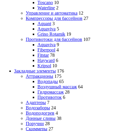
Toscano
10
Waterline
2
Управление и автоматика
12
Компрессоры для бассейнов
27
Aquant
3
Aquaviva
5
Grino Rotamik
19
Противотоки для бассейнов
107
Aquaviva
9
Fiberpool
4
Fitstar
78
Hayward
6
Kripsol
10
Закладные элементы
176
Аттракционы
175
Водопады
65
Воздушный массаж
64
Гидромассаж
28
Противоток
6
Адаптеры
7
Водозаборы
24
Водоподогрев
4
Донные сливы
38
Поручни
28
Скиммеры
27