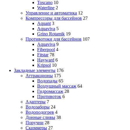
Toscano
10
Waterline
2
Управление и автоматика
12
Компрессоры для бассейнов
27
Aquant
3
Aquaviva
5
Grino Rotamik
19
Противотоки для бассейнов
107
Aquaviva
9
Fiberpool
4
Fitstar
78
Hayward
6
Kripsol
10
Закладные элементы
176
Аттракционы
175
Водопады
65
Воздушный массаж
64
Гидромассаж
28
Противоток
6
Адаптеры
7
Водозаборы
24
Водоподогрев
4
Донные сливы
38
Поручни
28
Скиммеры
27