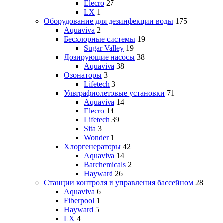
Elecro
27
LX
1
Оборудование для дезинфекции воды
175
Aquaviva
2
Бесхлорные системы
19
Sugar Valley
19
Дозирующие насосы
38
Aquaviva
38
Озонаторы
3
Lifetech
3
Ультрафиолетовые установки
71
Aquaviva
14
Elecro
14
Lifetech
39
Sita
3
Wonder
1
Хлоргенераторы
42
Aquaviva
14
Barchemicals
2
Hayward
26
Станции контроля и управления бассейном
28
Aquaviva
6
Fiberpool
1
Hayward
5
LX
4