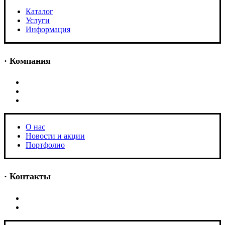
Каталог
Услуги
Информация
· Компания
O нас
Новости и акции
Портфолио
O нас
Новости и акции
Портфолио
· Контакты
+7 (918) 401-16-81
aquabuilding@mail.ru