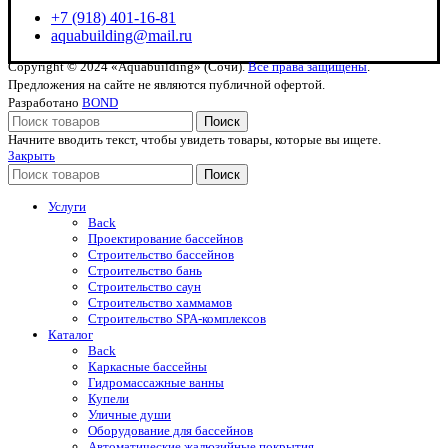
+7 (918) 401-16-81
aquabuilding@mail.ru
Copyright © 2024 «Aquabuilding» (Сочи).
Все права защищены
.
Предложения на сайте не являются публичной офертой.
Разработано
BOND
Поиск
Начните вводить текст, чтобы увидеть товары, которые вы ищете.
Закрыть
Поиск
Услуги
Back
Проектирование бассейнов
Строительство бассейнов
Строительство бань
Строительство саун
Строительство хаммамов
Строительство SPA-комплексов
Каталог
Back
Каркасные бассейны
Гидромассажные ванны
Купели
Уличные души
Оборудование для бассейнов
Автоматические жалюзийные покрытия