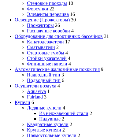
Стеновые проходы
10
Форсунки
22
Элементы перелива
16
Освещение (Прожекторы)
30
Прожекторы
26
Распаячные коробки
4
Оборудование для спортивных бассейнов
31
Канатодержатели
17
Сматыватели
2
Стартовые тумбы
4
Стойки указателей
4
Финишные панели
4
Автоматические жалюзийные покрытия
9
Надводный тип
3
Подводный тип
6
Осушители воздуха
4
Aquaviva
1
Fairland
3
Купели
6
Ледяные купели
4
Из нержавеющей стали
2
Надувные
2
Квадратные купели
2
Круглые купели
2
Прямоугольные купели
2