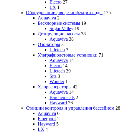
Elecro
27
LX
1
Оборудование для дезинфекции воды
175
Aquaviva
2
Бесхлорные системы
19
Sugar Valley
19
Дозирующие насосы
38
Aquaviva
38
Озонаторы
3
Lifetech
3
Ультрафиолетовые установки
71
Aquaviva
14
Elecro
14
Lifetech
39
Sita
3
Wonder
1
Хлоргенераторы
42
Aquaviva
14
Barchemicals
2
Hayward
26
Станции контроля и управления бассейном
28
Aquaviva
6
Fiberpool
1
Hayward
5
LX
4