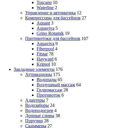
Toscano
10
Waterline
2
Управление и автоматика
12
Компрессоры для бассейнов
27
Aquant
3
Aquaviva
5
Grino Rotamik
19
Противотоки для бассейнов
107
Aquaviva
9
Fiberpool
4
Fitstar
78
Hayward
6
Kripsol
10
Закладные элементы
176
Аттракционы
175
Водопады
65
Воздушный массаж
64
Гидромассаж
28
Противоток
6
Адаптеры
7
Водозаборы
24
Водоподогрев
4
Донные сливы
38
Поручни
28
Скиммеры
27