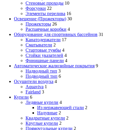
Стеновые проходы
10
Форсунки
22
Элементы перелива
16
Освещение (Прожекторы)
30
Прожекторы
26
Распаячные коробки
4
Оборудование для спортивных бассейнов
31
Канатодержатели
17
Сматыватели
2
Стартовые тумбы
4
Стойки указателей
4
Финишные панели
4
Автоматические жалюзийные покрытия
9
Надводный тип
3
Подводный тип
6
Осушители воздуха
4
Aquaviva
1
Fairland
3
Купели
6
Ледяные купели
4
Из нержавеющей стали
2
Надувные
2
Квадратные купели
2
Круглые купели
2
Прямоугольные купели
2