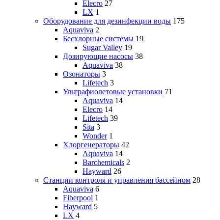
Elecro
27
LX
1
Оборудование для дезинфекции воды
175
Aquaviva
2
Бесхлорные системы
19
Sugar Valley
19
Дозирующие насосы
38
Aquaviva
38
Озонаторы
3
Lifetech
3
Ультрафиолетовые установки
71
Aquaviva
14
Elecro
14
Lifetech
39
Sita
3
Wonder
1
Хлоргенераторы
42
Aquaviva
14
Barchemicals
2
Hayward
26
Станции контроля и управления бассейном
28
Aquaviva
6
Fiberpool
1
Hayward
5
LX
4