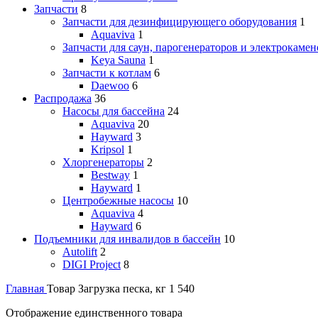
Запчасти
8
Запчасти для дезинфицирующего оборудования
1
Aquaviva
1
Запчасти для саун, парогенераторов и электрокамен
Keya Sauna
1
Запчасти к котлам
6
Daewoo
6
Распродажа
36
Насосы для бассейна
24
Aquaviva
20
Hayward
3
Kripsol
1
Хлоргенераторы
2
Bestway
1
Hayward
1
Центробежные насосы
10
Aquaviva
4
Hayward
6
Подъемники для инвалидов в бассейн
10
Autolift
2
DIGI Project
8
Главная
Товар Загрузка песка, кг
1 540
Отображение единственного товара