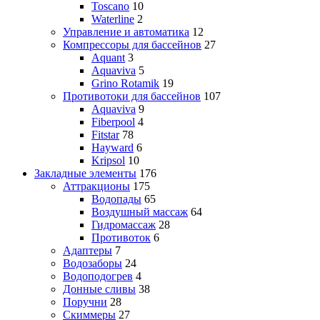
Toscano
10
Waterline
2
Управление и автоматика
12
Компрессоры для бассейнов
27
Aquant
3
Aquaviva
5
Grino Rotamik
19
Противотоки для бассейнов
107
Aquaviva
9
Fiberpool
4
Fitstar
78
Hayward
6
Kripsol
10
Закладные элементы
176
Аттракционы
175
Водопады
65
Воздушный массаж
64
Гидромассаж
28
Противоток
6
Адаптеры
7
Водозаборы
24
Водоподогрев
4
Донные сливы
38
Поручни
28
Скиммеры
27