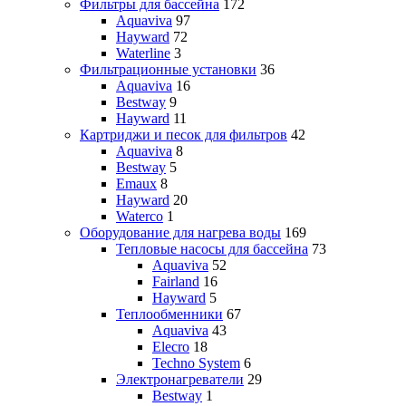
Фильтры для бассейна
172
Aquaviva
97
Hayward
72
Waterline
3
Фильтрационные установки
36
Aquaviva
16
Bestway
9
Hayward
11
Картриджи и песок для фильтров
42
Aquaviva
8
Bestway
5
Emaux
8
Hayward
20
Waterco
1
Оборудование для нагрева воды
169
Тепловые насосы для бассейна
73
Aquaviva
52
Fairland
16
Hayward
5
Теплообменники
67
Aquaviva
43
Elecro
18
Techno System
6
Электронагреватели
29
Bestway
1