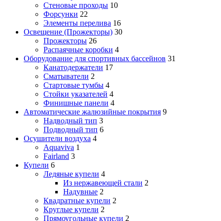
Стеновые проходы
10
Форсунки
22
Элементы перелива
16
Освещение (Прожекторы)
30
Прожекторы
26
Распаячные коробки
4
Оборудование для спортивных бассейнов
31
Канатодержатели
17
Сматыватели
2
Стартовые тумбы
4
Стойки указателей
4
Финишные панели
4
Автоматические жалюзийные покрытия
9
Надводный тип
3
Подводный тип
6
Осушители воздуха
4
Aquaviva
1
Fairland
3
Купели
6
Ледяные купели
4
Из нержавеющей стали
2
Надувные
2
Квадратные купели
2
Круглые купели
2
Прямоугольные купели
2