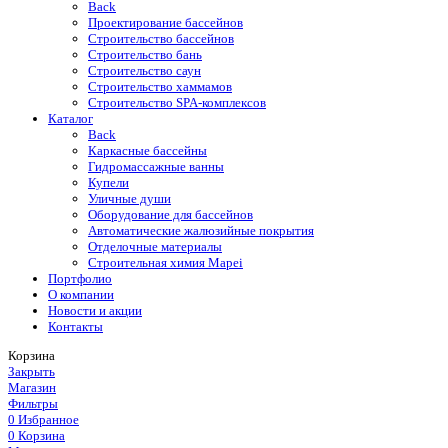
Back
Проектирование бассейнов
Строительство бассейнов
Строительство бань
Строительство саун
Строительство хаммамов
Строительство SPA-комплексов
Каталог
Back
Каркасные бассейны
Гидромассажные ванны
Купели
Уличные души
Оборудование для бассейнов
Автоматические жалюзийные покрытия
Отделочные материалы
Строительная химия Mapei
Портфолио
O компании
Новости и акции
Контакты
Корзина
Закрыть
Магазин
Фильтры
0
Избранное
0
Корзина