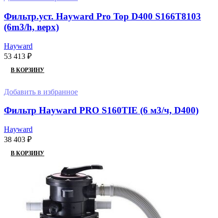
Фильтр.уст. Hayward Pro Top D400 S166T8103
(6m3/h, верх)
Hayward
53 413
₽
В КОРЗИНУ
Добавить в избранное
Фильтр Hayward PRO S160TIE (6 м3/ч, D400)
Hayward
38 403
₽
В КОРЗИНУ