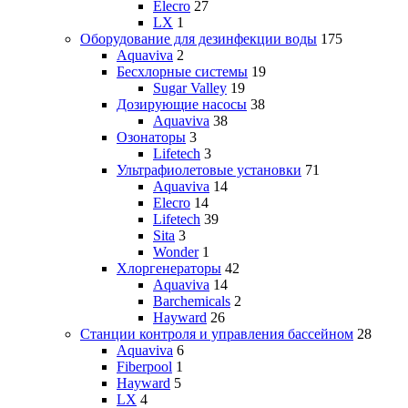
Elecro
27
LX
1
Оборудование для дезинфекции воды
175
Aquaviva
2
Бесхлорные системы
19
Sugar Valley
19
Дозирующие насосы
38
Aquaviva
38
Озонаторы
3
Lifetech
3
Ультрафиолетовые установки
71
Aquaviva
14
Elecro
14
Lifetech
39
Sita
3
Wonder
1
Хлоргенераторы
42
Aquaviva
14
Barchemicals
2
Hayward
26
Станции контроля и управления бассейном
28
Aquaviva
6
Fiberpool
1
Hayward
5
LX
4