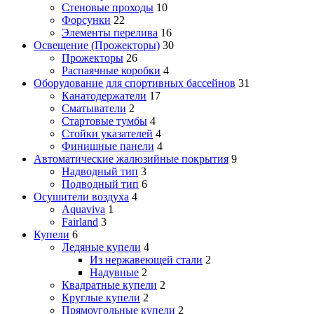
Стеновые проходы
10
Форсунки
22
Элементы перелива
16
Освещение (Прожекторы)
30
Прожекторы
26
Распаячные коробки
4
Оборудование для спортивных бассейнов
31
Канатодержатели
17
Сматыватели
2
Стартовые тумбы
4
Стойки указателей
4
Финишные панели
4
Автоматические жалюзийные покрытия
9
Надводный тип
3
Подводный тип
6
Осушители воздуха
4
Aquaviva
1
Fairland
3
Купели
6
Ледяные купели
4
Из нержавеющей стали
2
Надувные
2
Квадратные купели
2
Круглые купели
2
Прямоугольные купели
2