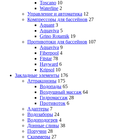
Toscano
10
Waterline
2
Управление и автоматика
12
Компрессоры для бассейнов
27
Aquant
3
Aquaviva
5
Grino Rotamik
19
Противотоки для бассейнов
107
Aquaviva
9
Fiberpool
4
Fitstar
78
Hayward
6
Kripsol
10
Закладные элементы
176
Аттракционы
175
Водопады
65
Воздушный массаж
64
Гидромассаж
28
Противоток
6
Адаптеры
7
Водозаборы
24
Водоподогрев
4
Донные сливы
38
Поручни
28
Скиммеры
27