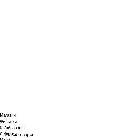
O нас
Новости и акции
Портфолио
· Контакты
+7 (918) 401-16-81
aquabuilding@mail.ru
+7 (918) 401-16-81
aquabuilding@mail.ru
Copyright © 2024 «Aquabuilding» (Сочи).
Все права защищены
.
Предложения на сайте не являются публичной офертой.
Разработано
BOND
Магазин
Фильтры
0
Избранное
0
Корзина