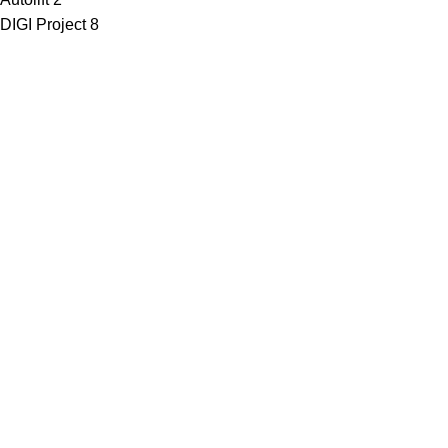
DIGI Project
8
· Клиентам
Каталог
Услуги
Информация
Каталог
Услуги
Информация
· Компания
O нас
Новости и акции
Портфолио