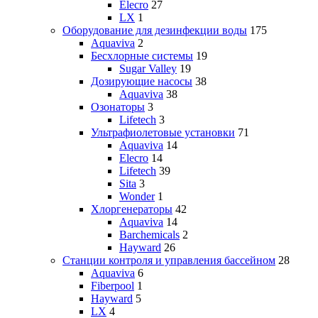
Elecro
27
LX
1
Оборудование для дезинфекции воды
175
Aquaviva
2
Бесхлорные системы
19
Sugar Valley
19
Дозирующие насосы
38
Aquaviva
38
Озонаторы
3
Lifetech
3
Ультрафиолетовые установки
71
Aquaviva
14
Elecro
14
Lifetech
39
Sita
3
Wonder
1
Хлоргенераторы
42
Aquaviva
14
Barchemicals
2
Hayward
26
Станции контроля и управления бассейном
28
Aquaviva
6
Fiberpool
1
Hayward
5
LX
4