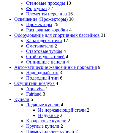
Стеновые проходы
10
Форсунки
22
Элементы перелива
16
Освещение (Прожекторы)
30
Прожекторы
26
Распаячные коробки
4
Оборудование для спортивных бассейнов
31
Канатодержатели
17
Сматыватели
2
Стартовые тумбы
4
Стойки указателей
4
Финишные панели
4
Автоматические жалюзийные покрытия
9
Надводный тип
3
Подводный тип
6
Осушители воздуха
4
Aquaviva
1
Fairland
3
Купели
6
Ледяные купели
4
Из нержавеющей стали
2
Надувные
2
Квадратные купели
2
Круглые купели
2
Прямоугольные купели
2