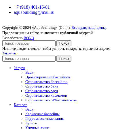
+7 (918) 401-16-81
aquabuilding@mail.ru
Copyright © 2024 «Aquabuilding» (Сочи).
Все права защищены
.
Предложения на сайте не являются публичной офертой.
Разработано
BOND
Поиск
Начните вводить текст, чтобы увидеть товары, которые вы ищете.
Закрыть
Поиск
Услуги
Back
Проектирование бассейнов
Строительство бассейнов
Строительство бань
Строительство саун
Строительство хаммамов
Строительство SPA-комплексов
Каталог
Back
Каркасные бассейны
Гидромассажные ванны
Купели
Уличные души