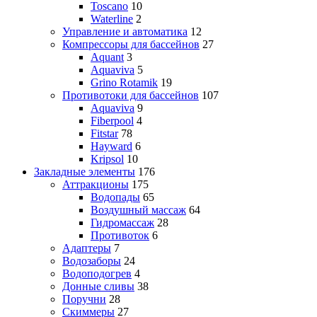
Toscano
10
Waterline
2
Управление и автоматика
12
Компрессоры для бассейнов
27
Aquant
3
Aquaviva
5
Grino Rotamik
19
Противотоки для бассейнов
107
Aquaviva
9
Fiberpool
4
Fitstar
78
Hayward
6
Kripsol
10
Закладные элементы
176
Аттракционы
175
Водопады
65
Воздушный массаж
64
Гидромассаж
28
Противоток
6
Адаптеры
7
Водозаборы
24
Водоподогрев
4
Донные сливы
38
Поручни
28
Скиммеры
27