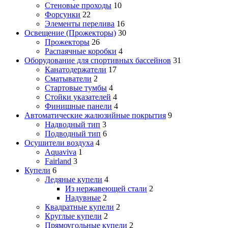
Стеновые проходы
10
Форсунки
22
Элементы перелива
16
Освещение (Прожекторы)
30
Прожекторы
26
Распаячные коробки
4
Оборудование для спортивных бассейнов
31
Канатодержатели
17
Сматыватели
2
Стартовые тумбы
4
Стойки указателей
4
Финишные панели
4
Автоматические жалюзийные покрытия
9
Надводный тип
3
Подводный тип
6
Осушители воздуха
4
Aquaviva
1
Fairland
3
Купели
6
Ледяные купели
4
Из нержавеющей стали
2
Надувные
2
Квадратные купели
2
Круглые купели
2
Прямоугольные купели
2