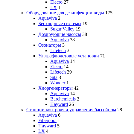
Elecro
27
LX
1
Оборудование для дезинфекции воды
175
Aquaviva
2
Бесхлорные системы
19
Sugar Valley
19
Дозирующие насосы
38
Aquaviva
38
Озонаторы
3
Lifetech
3
Ультрафиолетовые установки
71
Aquaviva
14
Elecro
14
Lifetech
39
Sita
3
Wonder
1
Хлоргенераторы
42
Aquaviva
14
Barchemicals
2
Hayward
26
Станции контроля и управления бассейном
28
Aquaviva
6
Fiberpool
1
Hayward
5
LX
4