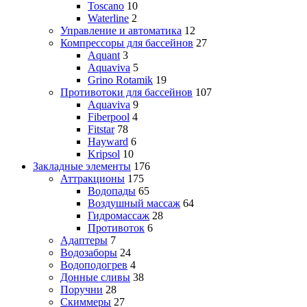
Toscano
10
Waterline
2
Управление и автоматика
12
Компрессоры для бассейнов
27
Aquant
3
Aquaviva
5
Grino Rotamik
19
Противотоки для бассейнов
107
Aquaviva
9
Fiberpool
4
Fitstar
78
Hayward
6
Kripsol
10
Закладные элементы
176
Аттракционы
175
Водопады
65
Воздушный массаж
64
Гидромассаж
28
Противоток
6
Адаптеры
7
Водозаборы
24
Водоподогрев
4
Донные сливы
38
Поручни
28
Скиммеры
27