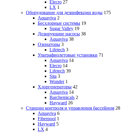
Elecro
27
LX
1
Оборудование для дезинфекции воды
175
Aquaviva
2
Бесхлорные системы
19
Sugar Valley
19
Дозирующие насосы
38
Aquaviva
38
Озонаторы
3
Lifetech
3
Ультрафиолетовые установки
71
Aquaviva
14
Elecro
14
Lifetech
39
Sita
3
Wonder
1
Хлоргенераторы
42
Aquaviva
14
Barchemicals
2
Hayward
26
Станции контроля и управления бассейном
28
Aquaviva
6
Fiberpool
1
Hayward
5
LX
4