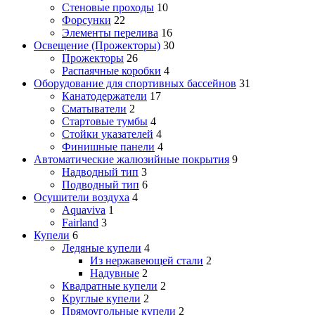
Стеновые проходы
10
Форсунки
22
Элементы перелива
16
Освещение (Прожекторы)
30
Прожекторы
26
Распаячные коробки
4
Оборудование для спортивных бассейнов
31
Канатодержатели
17
Сматыватели
2
Стартовые тумбы
4
Стойки указателей
4
Финишные панели
4
Автоматические жалюзийные покрытия
9
Надводный тип
3
Подводный тип
6
Осушители воздуха
4
Aquaviva
1
Fairland
3
Купели
6
Ледяные купели
4
Из нержавеющей стали
2
Надувные
2
Квадратные купели
2
Круглые купели
2
Прямоугольные купели
2