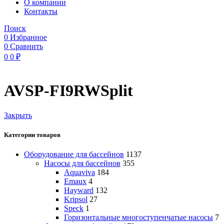
O компании
Контакты
Поиск
0
Избранное
0
Сравнить
0
0
₽
AVSP-FI9RWSplit
Закрыть
Категории товаров
Оборудование для бассейнов
1137
Насосы для бассейнов
355
Aquaviva
184
Emaux
4
Hayward
132
Kripsol
27
Speck
1
Горизонтальные многоступенчатые насосы
7