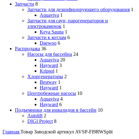
Запчасти
8
Запчасти для дезинфицирующего оборудования
1
Aquaviva
1
Запчасти для саун, парогенераторов и
электрокаменок
1
Keya Sauna
1
Запчасти к котлам
6
Daewoo
6
Распродажа
36
Насосы для бассейна
24
Aquaviva
20
Hayward
3
Kripsol
1
Хлоргенераторы
2
Bestway
1
Hayward
1
Центробежные насосы
10
Aquaviva
4
Hayward
6
Подъемники для инвалидов в бассейн
10
Autolift
2
DIGI Project
8
Главная
Товар Заводской артикул
AVSP-FI9RWSplit