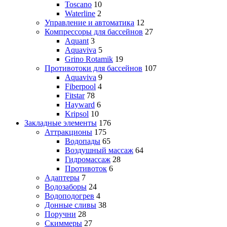
Toscano
10
Waterline
2
Управление и автоматика
12
Компрессоры для бассейнов
27
Aquant
3
Aquaviva
5
Grino Rotamik
19
Противотоки для бассейнов
107
Aquaviva
9
Fiberpool
4
Fitstar
78
Hayward
6
Kripsol
10
Закладные элементы
176
Аттракционы
175
Водопады
65
Воздушный массаж
64
Гидромассаж
28
Противоток
6
Адаптеры
7
Водозаборы
24
Водоподогрев
4
Донные сливы
38
Поручни
28
Скиммеры
27