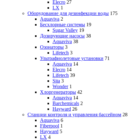
Elecro
27
LX
1
Оборудование для дезинфекции воды
175
Aquaviva
2
Бесхлорные системы
19
Sugar Valley
19
Дозирующие насосы
38
Aquaviva
38
Озонаторы
3
Lifetech
3
Ультрафиолетовые установки
71
Aquaviva
14
Elecro
14
Lifetech
39
Sita
3
Wonder
1
Хлоргенераторы
42
Aquaviva
14
Barchemicals
2
Hayward
26
Станции контроля и управления бассейном
28
Aquaviva
6
Fiberpool
1
Hayward
5
LX
4