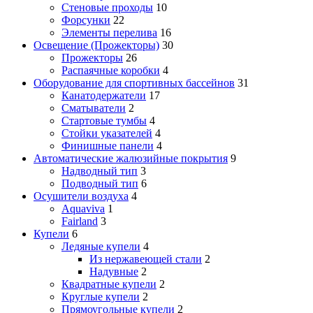
Стеновые проходы
10
Форсунки
22
Элементы перелива
16
Освещение (Прожекторы)
30
Прожекторы
26
Распаячные коробки
4
Оборудование для спортивных бассейнов
31
Канатодержатели
17
Сматыватели
2
Стартовые тумбы
4
Стойки указателей
4
Финишные панели
4
Автоматические жалюзийные покрытия
9
Надводный тип
3
Подводный тип
6
Осушители воздуха
4
Aquaviva
1
Fairland
3
Купели
6
Ледяные купели
4
Из нержавеющей стали
2
Надувные
2
Квадратные купели
2
Круглые купели
2
Прямоугольные купели
2