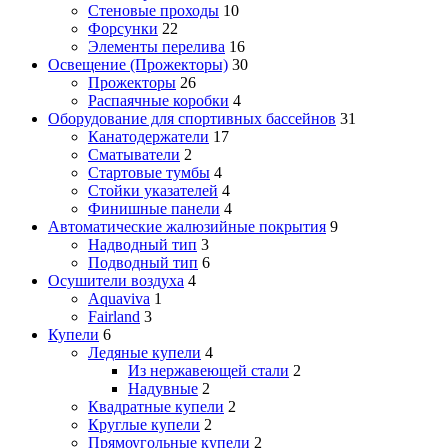
Стеновые проходы
10
Форсунки
22
Элементы перелива
16
Освещение (Прожекторы)
30
Прожекторы
26
Распаячные коробки
4
Оборудование для спортивных бассейнов
31
Канатодержатели
17
Сматыватели
2
Стартовые тумбы
4
Стойки указателей
4
Финишные панели
4
Автоматические жалюзийные покрытия
9
Надводный тип
3
Подводный тип
6
Осушители воздуха
4
Aquaviva
1
Fairland
3
Купели
6
Ледяные купели
4
Из нержавеющей стали
2
Надувные
2
Квадратные купели
2
Круглые купели
2
Прямоугольные купели
2