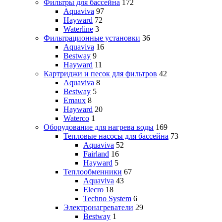
Фильтры для бассейна
172
Aquaviva
97
Hayward
72
Waterline
3
Фильтрационные установки
36
Aquaviva
16
Bestway
9
Hayward
11
Картриджи и песок для фильтров
42
Aquaviva
8
Bestway
5
Emaux
8
Hayward
20
Waterco
1
Оборудование для нагрева воды
169
Тепловые насосы для бассейна
73
Aquaviva
52
Fairland
16
Hayward
5
Теплообменники
67
Aquaviva
43
Elecro
18
Techno System
6
Электронагреватели
29
Bestway
1