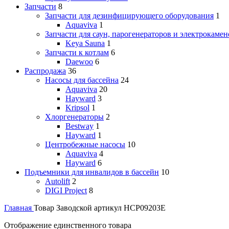
Запчасти
8
Запчасти для дезинфицирующего оборудования
1
Aquaviva
1
Запчасти для саун, парогенераторов и электрокамен
Keya Sauna
1
Запчасти к котлам
6
Daewoo
6
Распродажа
36
Насосы для бассейна
24
Aquaviva
20
Hayward
3
Kripsol
1
Хлоргенераторы
2
Bestway
1
Hayward
1
Центробежные насосы
10
Aquaviva
4
Hayward
6
Подъемники для инвалидов в бассейн
10
Autolift
2
DIGI Project
8
Главная
Товар Заводской артикул
HCP09203E
Отображение единственного товара