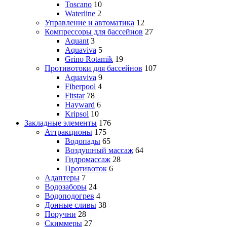
Toscano
10
Waterline
2
Управление и автоматика
12
Компрессоры для бассейнов
27
Aquant
3
Aquaviva
5
Grino Rotamik
19
Противотоки для бассейнов
107
Aquaviva
9
Fiberpool
4
Fitstar
78
Hayward
6
Kripsol
10
Закладные элементы
176
Аттракционы
175
Водопады
65
Воздушный массаж
64
Гидромассаж
28
Противоток
6
Адаптеры
7
Водозаборы
24
Водоподогрев
4
Донные сливы
38
Поручни
28
Скиммеры
27