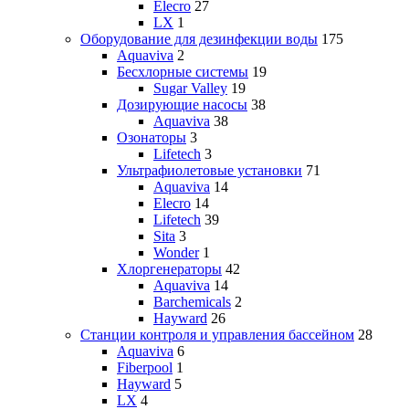
Elecro
27
LX
1
Оборудование для дезинфекции воды
175
Aquaviva
2
Бесхлорные системы
19
Sugar Valley
19
Дозирующие насосы
38
Aquaviva
38
Озонаторы
3
Lifetech
3
Ультрафиолетовые установки
71
Aquaviva
14
Elecro
14
Lifetech
39
Sita
3
Wonder
1
Хлоргенераторы
42
Aquaviva
14
Barchemicals
2
Hayward
26
Станции контроля и управления бассейном
28
Aquaviva
6
Fiberpool
1
Hayward
5
LX
4