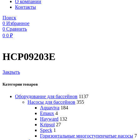
O компании
Контакты
Поиск
0
Избранное
0
Сравнить
0
0
₽
HCP09203E
Закрыть
Категории товаров
Оборудование для бассейнов
1137
Насосы для бассейнов
355
Aquaviva
184
Emaux
4
Hayward
132
Kripsol
27
Speck
1
Горизонтальные многоступенчатые насосы
7