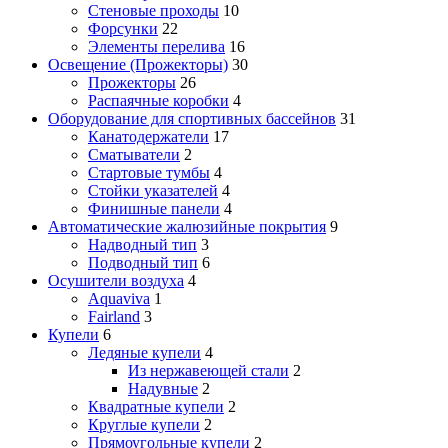
Стеновые проходы
10
Форсунки
22
Элементы перелива
16
Освещение (Прожекторы)
30
Прожекторы
26
Распаячные коробки
4
Оборудование для спортивных бассейнов
31
Канатодержатели
17
Сматыватели
2
Стартовые тумбы
4
Стойки указателей
4
Финишные панели
4
Автоматические жалюзийные покрытия
9
Надводный тип
3
Подводный тип
6
Осушители воздуха
4
Aquaviva
1
Fairland
3
Купели
6
Ледяные купели
4
Из нержавеющей стали
2
Надувные
2
Квадратные купели
2
Круглые купели
2
Прямоугольные купели
2