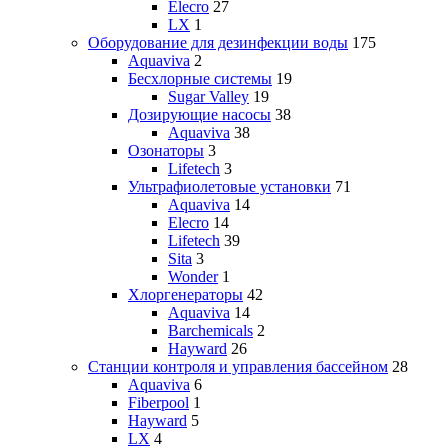
Elecro
27
LX
1
Оборудование для дезинфекции воды
175
Aquaviva
2
Бесхлорные системы
19
Sugar Valley
19
Дозирующие насосы
38
Aquaviva
38
Озонаторы
3
Lifetech
3
Ультрафиолетовые установки
71
Aquaviva
14
Elecro
14
Lifetech
39
Sita
3
Wonder
1
Хлоргенераторы
42
Aquaviva
14
Barchemicals
2
Hayward
26
Станции контроля и управления бассейном
28
Aquaviva
6
Fiberpool
1
Hayward
5
LX
4