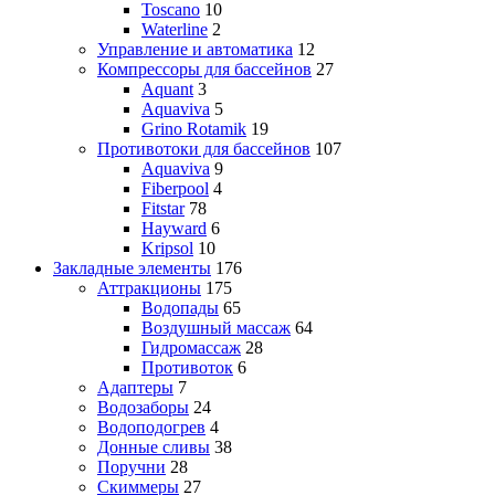
Toscano
10
Waterline
2
Управление и автоматика
12
Компрессоры для бассейнов
27
Aquant
3
Aquaviva
5
Grino Rotamik
19
Противотоки для бассейнов
107
Aquaviva
9
Fiberpool
4
Fitstar
78
Hayward
6
Kripsol
10
Закладные элементы
176
Аттракционы
175
Водопады
65
Воздушный массаж
64
Гидромассаж
28
Противоток
6
Адаптеры
7
Водозаборы
24
Водоподогрев
4
Донные сливы
38
Поручни
28
Скиммеры
27