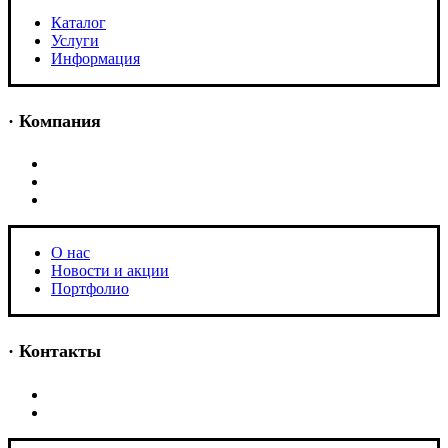
Каталог
Услуги
Информация
· Компания
O нас
Новости и акции
Портфолио
O нас
Новости и акции
Портфолио
· Контакты
+7 (918) 401-16-81
aquabuilding@mail.ru