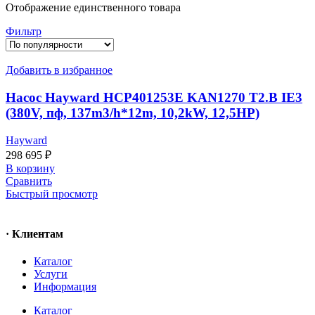
Отображение единственного товара
Фильтр
Добавить в избранное
Насос Hayward HCP401253E KAN1270 T2.B IE3
(380V, пф, 137m3/h*12m, 10,2kW, 12,5HP)
Hayward
298 695
₽
В корзину
Сравнить
Быстрый просмотр
· Клиентам
Каталог
Услуги
Информация
Каталог