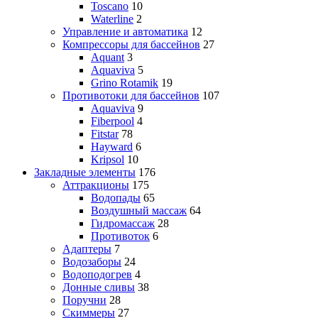
Toscano
10
Waterline
2
Управление и автоматика
12
Компрессоры для бассейнов
27
Aquant
3
Aquaviva
5
Grino Rotamik
19
Противотоки для бассейнов
107
Aquaviva
9
Fiberpool
4
Fitstar
78
Hayward
6
Kripsol
10
Закладные элементы
176
Аттракционы
175
Водопады
65
Воздушный массаж
64
Гидромассаж
28
Противоток
6
Адаптеры
7
Водозаборы
24
Водоподогрев
4
Донные сливы
38
Поручни
28
Скиммеры
27