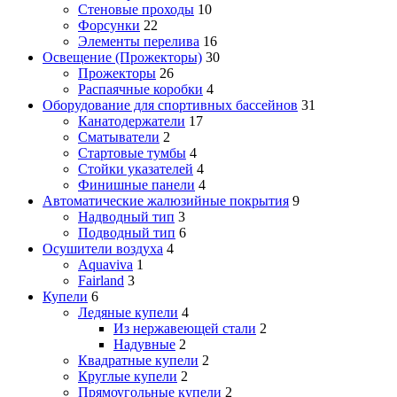
Стеновые проходы
10
Форсунки
22
Элементы перелива
16
Освещение (Прожекторы)
30
Прожекторы
26
Распаячные коробки
4
Оборудование для спортивных бассейнов
31
Канатодержатели
17
Сматыватели
2
Стартовые тумбы
4
Стойки указателей
4
Финишные панели
4
Автоматические жалюзийные покрытия
9
Надводный тип
3
Подводный тип
6
Осушители воздуха
4
Aquaviva
1
Fairland
3
Купели
6
Ледяные купели
4
Из нержавеющей стали
2
Надувные
2
Квадратные купели
2
Круглые купели
2
Прямоугольные купели
2