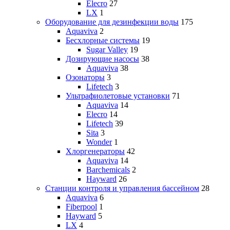
Elecro
27
LX
1
Оборудование для дезинфекции воды
175
Aquaviva
2
Бесхлорные системы
19
Sugar Valley
19
Дозирующие насосы
38
Aquaviva
38
Озонаторы
3
Lifetech
3
Ультрафиолетовые установки
71
Aquaviva
14
Elecro
14
Lifetech
39
Sita
3
Wonder
1
Хлоргенераторы
42
Aquaviva
14
Barchemicals
2
Hayward
26
Станции контроля и управления бассейном
28
Aquaviva
6
Fiberpool
1
Hayward
5
LX
4