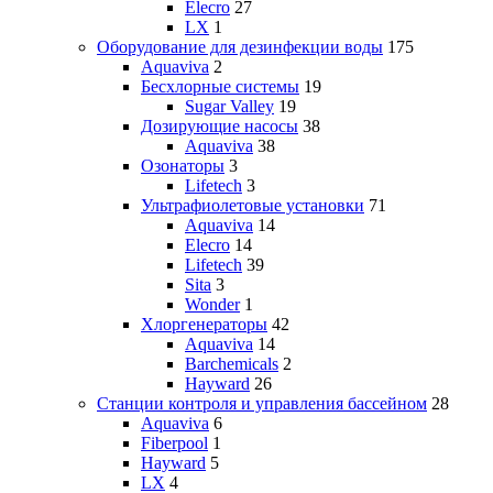
Elecro
27
LX
1
Оборудование для дезинфекции воды
175
Aquaviva
2
Бесхлорные системы
19
Sugar Valley
19
Дозирующие насосы
38
Aquaviva
38
Озонаторы
3
Lifetech
3
Ультрафиолетовые установки
71
Aquaviva
14
Elecro
14
Lifetech
39
Sita
3
Wonder
1
Хлоргенераторы
42
Aquaviva
14
Barchemicals
2
Hayward
26
Станции контроля и управления бассейном
28
Aquaviva
6
Fiberpool
1
Hayward
5
LX
4