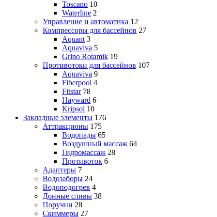
Toscano
10
Waterline
2
Управление и автоматика
12
Компрессоры для бассейнов
27
Aquant
3
Aquaviva
5
Grino Rotamik
19
Противотоки для бассейнов
107
Aquaviva
9
Fiberpool
4
Fitstar
78
Hayward
6
Kripsol
10
Закладные элементы
176
Аттракционы
175
Водопады
65
Воздушный массаж
64
Гидромассаж
28
Противоток
6
Адаптеры
7
Водозаборы
24
Водоподогрев
4
Донные сливы
38
Поручни
28
Скиммеры
27