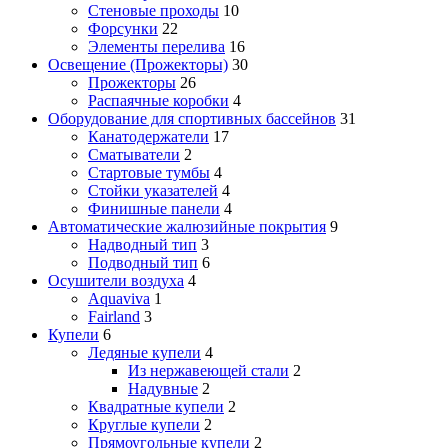
Стеновые проходы
10
Форсунки
22
Элементы перелива
16
Освещение (Прожекторы)
30
Прожекторы
26
Распаячные коробки
4
Оборудование для спортивных бассейнов
31
Канатодержатели
17
Сматыватели
2
Стартовые тумбы
4
Стойки указателей
4
Финишные панели
4
Автоматические жалюзийные покрытия
9
Надводный тип
3
Подводный тип
6
Осушители воздуха
4
Aquaviva
1
Fairland
3
Купели
6
Ледяные купели
4
Из нержавеющей стали
2
Надувные
2
Квадратные купели
2
Круглые купели
2
Прямоугольные купели
2