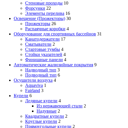
Стеновые проходы
10
Форсунки
22
Элементы перелива
16
Освещение (Прожекторы)
30
Прожекторы
26
Распаячные коробки
4
Оборудование для спортивных бассейнов
31
Канатодержатели
17
Сматыватели
2
Стартовые тумбы
4
Стойки указателей
4
Финишные панели
4
Автоматические жалюзийные покрытия
9
Надводный тип
3
Подводный тип
6
Осушители воздуха
4
Aquaviva
1
Fairland
3
Купели
6
Ледяные купели
4
Из нержавеющей стали
2
Надувные
2
Квадратные купели
2
Круглые купели
2
Прямоугольные купели
2