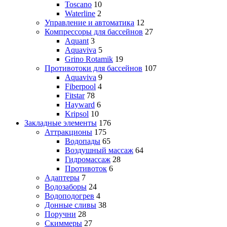
Toscano
10
Waterline
2
Управление и автоматика
12
Компрессоры для бассейнов
27
Aquant
3
Aquaviva
5
Grino Rotamik
19
Противотоки для бассейнов
107
Aquaviva
9
Fiberpool
4
Fitstar
78
Hayward
6
Kripsol
10
Закладные элементы
176
Аттракционы
175
Водопады
65
Воздушный массаж
64
Гидромассаж
28
Противоток
6
Адаптеры
7
Водозаборы
24
Водоподогрев
4
Донные сливы
38
Поручни
28
Скиммеры
27