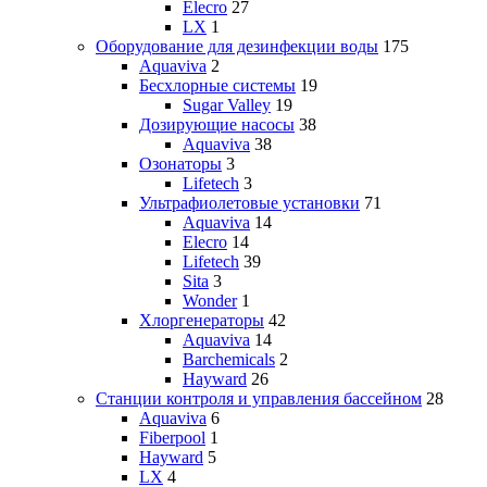
Elecro
27
LX
1
Оборудование для дезинфекции воды
175
Aquaviva
2
Бесхлорные системы
19
Sugar Valley
19
Дозирующие насосы
38
Aquaviva
38
Озонаторы
3
Lifetech
3
Ультрафиолетовые установки
71
Aquaviva
14
Elecro
14
Lifetech
39
Sita
3
Wonder
1
Хлоргенераторы
42
Aquaviva
14
Barchemicals
2
Hayward
26
Станции контроля и управления бассейном
28
Aquaviva
6
Fiberpool
1
Hayward
5
LX
4