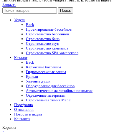
Начните вводить текст, чтобы увидеть товары, которые вы ищете.
Закрыть
Поиск
Услуги
Back
Проектирование бассейнов
Строительство бассейнов
Строительство бань
Строительство саун
Строительство хаммамов
Строительство SPA-комплексов
Каталог
Back
Каркасные бассейны
Гидромассажные ванны
Купели
Уличные души
Оборудование для бассейнов
Автоматические жалюзийные покрытия
Отделочные материалы
Строительная химия Mapei
Портфолио
O компании
Новости и акции
Контакты
Корзина