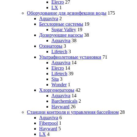
Elecro
27
LX
1
Оборудование для дезинфекции воды
175
Aquaviva
2
Бесхлорные системы
19
Sugar Valley
19
Дозирующие насосы
38
Aquaviva
38
Озонаторы
3
Lifetech
3
Ультрафиолетовые установки
71
Aquaviva
14
Elecro
14
Lifetech
39
Sita
3
Wonder
1
Хлоргенераторы
42
Aquaviva
14
Barchemicals
2
Hayward
26
Станции контроля и управления бассейном
28
Aquaviva
6
Fiberpool
1
Hayward
5
LX
4