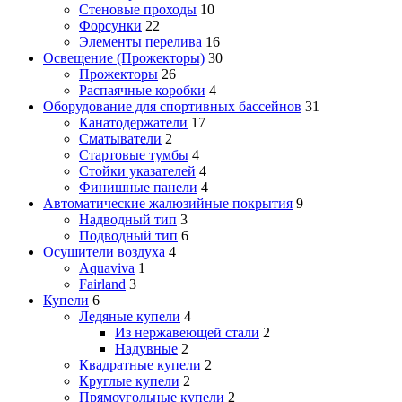
Стеновые проходы
10
Форсунки
22
Элементы перелива
16
Освещение (Прожекторы)
30
Прожекторы
26
Распаячные коробки
4
Оборудование для спортивных бассейнов
31
Канатодержатели
17
Сматыватели
2
Стартовые тумбы
4
Стойки указателей
4
Финишные панели
4
Автоматические жалюзийные покрытия
9
Надводный тип
3
Подводный тип
6
Осушители воздуха
4
Aquaviva
1
Fairland
3
Купели
6
Ледяные купели
4
Из нержавеющей стали
2
Надувные
2
Квадратные купели
2
Круглые купели
2
Прямоугольные купели
2