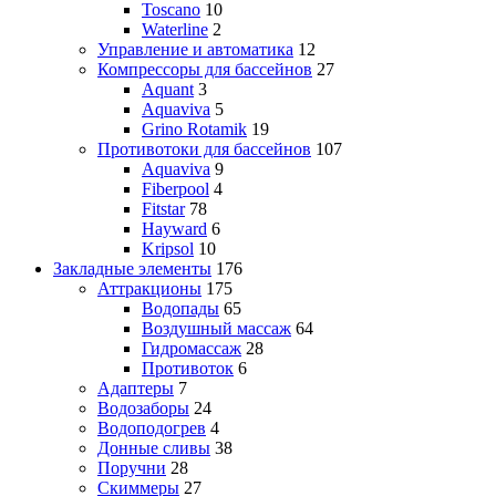
Toscano
10
Waterline
2
Управление и автоматика
12
Компрессоры для бассейнов
27
Aquant
3
Aquaviva
5
Grino Rotamik
19
Противотоки для бассейнов
107
Aquaviva
9
Fiberpool
4
Fitstar
78
Hayward
6
Kripsol
10
Закладные элементы
176
Аттракционы
175
Водопады
65
Воздушный массаж
64
Гидромассаж
28
Противоток
6
Адаптеры
7
Водозаборы
24
Водоподогрев
4
Донные сливы
38
Поручни
28
Скиммеры
27