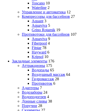
Toscano
10
Waterline
2
Управление и автоматика
12
Компрессоры для бассейнов
27
Aquant
3
Aquaviva
5
Grino Rotamik
19
Противотоки для бассейнов
107
Aquaviva
9
Fiberpool
4
Fitstar
78
Hayward
6
Kripsol
10
Закладные элементы
176
Аттракционы
175
Водопады
65
Воздушный массаж
64
Гидромассаж
28
Противоток
6
Адаптеры
7
Водозаборы
24
Водоподогрев
4
Донные сливы
38
Поручни
28
Скиммеры
27