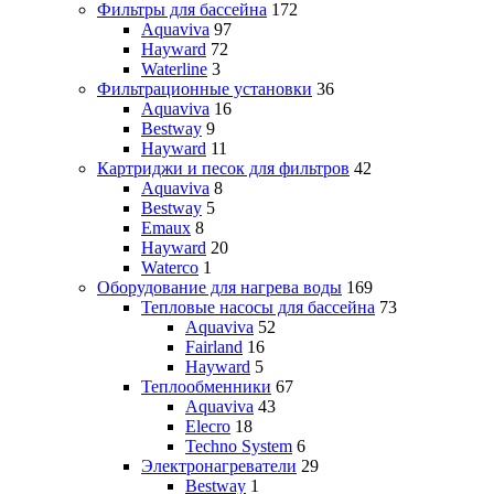
Фильтры для бассейна
172
Aquaviva
97
Hayward
72
Waterline
3
Фильтрационные установки
36
Aquaviva
16
Bestway
9
Hayward
11
Картриджи и песок для фильтров
42
Aquaviva
8
Bestway
5
Emaux
8
Hayward
20
Waterco
1
Оборудование для нагрева воды
169
Тепловые насосы для бассейна
73
Aquaviva
52
Fairland
16
Hayward
5
Теплообменники
67
Aquaviva
43
Elecro
18
Techno System
6
Электронагреватели
29
Bestway
1