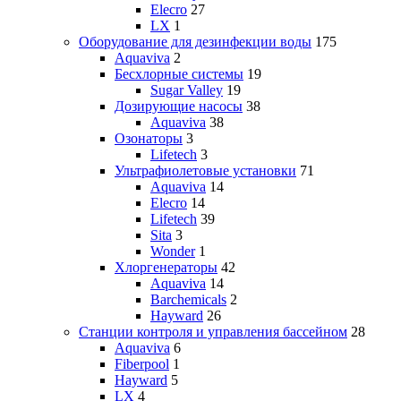
Elecro
27
LX
1
Оборудование для дезинфекции воды
175
Aquaviva
2
Бесхлорные системы
19
Sugar Valley
19
Дозирующие насосы
38
Aquaviva
38
Озонаторы
3
Lifetech
3
Ультрафиолетовые установки
71
Aquaviva
14
Elecro
14
Lifetech
39
Sita
3
Wonder
1
Хлоргенераторы
42
Aquaviva
14
Barchemicals
2
Hayward
26
Станции контроля и управления бассейном
28
Aquaviva
6
Fiberpool
1
Hayward
5
LX
4