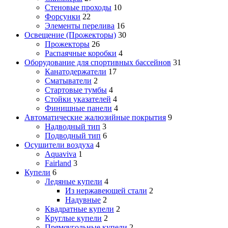
Стеновые проходы
10
Форсунки
22
Элементы перелива
16
Освещение (Прожекторы)
30
Прожекторы
26
Распаячные коробки
4
Оборудование для спортивных бассейнов
31
Канатодержатели
17
Сматыватели
2
Стартовые тумбы
4
Стойки указателей
4
Финишные панели
4
Автоматические жалюзийные покрытия
9
Надводный тип
3
Подводный тип
6
Осушители воздуха
4
Aquaviva
1
Fairland
3
Купели
6
Ледяные купели
4
Из нержавеющей стали
2
Надувные
2
Квадратные купели
2
Круглые купели
2
Прямоугольные купели
2