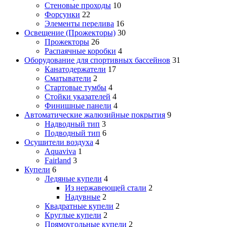
Стеновые проходы
10
Форсунки
22
Элементы перелива
16
Освещение (Прожекторы)
30
Прожекторы
26
Распаячные коробки
4
Оборудование для спортивных бассейнов
31
Канатодержатели
17
Сматыватели
2
Стартовые тумбы
4
Стойки указателей
4
Финишные панели
4
Автоматические жалюзийные покрытия
9
Надводный тип
3
Подводный тип
6
Осушители воздуха
4
Aquaviva
1
Fairland
3
Купели
6
Ледяные купели
4
Из нержавеющей стали
2
Надувные
2
Квадратные купели
2
Круглые купели
2
Прямоугольные купели
2