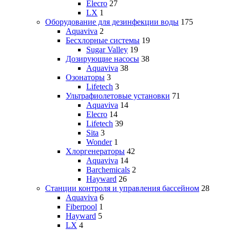
Elecro
27
LX
1
Оборудование для дезинфекции воды
175
Aquaviva
2
Бесхлорные системы
19
Sugar Valley
19
Дозирующие насосы
38
Aquaviva
38
Озонаторы
3
Lifetech
3
Ультрафиолетовые установки
71
Aquaviva
14
Elecro
14
Lifetech
39
Sita
3
Wonder
1
Хлоргенераторы
42
Aquaviva
14
Barchemicals
2
Hayward
26
Станции контроля и управления бассейном
28
Aquaviva
6
Fiberpool
1
Hayward
5
LX
4