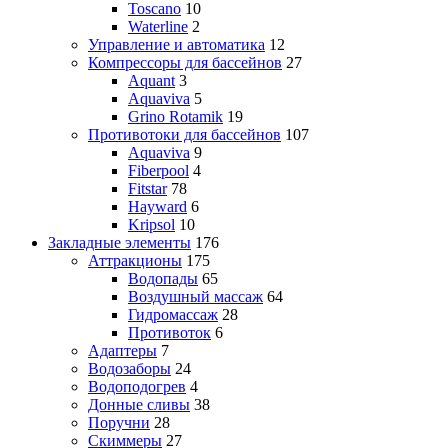
Toscano
10
Waterline
2
Управление и автоматика
12
Компрессоры для бассейнов
27
Aquant
3
Aquaviva
5
Grino Rotamik
19
Противотоки для бассейнов
107
Aquaviva
9
Fiberpool
4
Fitstar
78
Hayward
6
Kripsol
10
Закладные элементы
176
Аттракционы
175
Водопады
65
Воздушный массаж
64
Гидромассаж
28
Противоток
6
Адаптеры
7
Водозаборы
24
Водоподогрев
4
Донные сливы
38
Поручни
28
Скиммеры
27