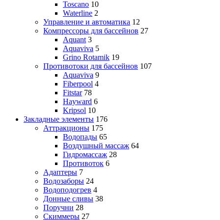
Toscano
10
Waterline
2
Управление и автоматика
12
Компрессоры для бассейнов
27
Aquant
3
Aquaviva
5
Grino Rotamik
19
Противотоки для бассейнов
107
Aquaviva
9
Fiberpool
4
Fitstar
78
Hayward
6
Kripsol
10
Закладные элементы
176
Аттракционы
175
Водопады
65
Воздушный массаж
64
Гидромассаж
28
Противоток
6
Адаптеры
7
Водозаборы
24
Водоподогрев
4
Донные сливы
38
Поручни
28
Скиммеры
27