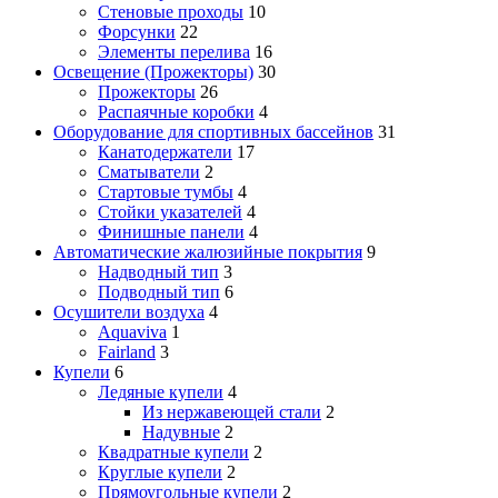
Стеновые проходы
10
Форсунки
22
Элементы перелива
16
Освещение (Прожекторы)
30
Прожекторы
26
Распаячные коробки
4
Оборудование для спортивных бассейнов
31
Канатодержатели
17
Сматыватели
2
Стартовые тумбы
4
Стойки указателей
4
Финишные панели
4
Автоматические жалюзийные покрытия
9
Надводный тип
3
Подводный тип
6
Осушители воздуха
4
Aquaviva
1
Fairland
3
Купели
6
Ледяные купели
4
Из нержавеющей стали
2
Надувные
2
Квадратные купели
2
Круглые купели
2
Прямоугольные купели
2