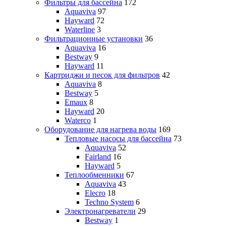
Фильтры для бассейна
172
Aquaviva
97
Hayward
72
Waterline
3
Фильтрационные установки
36
Aquaviva
16
Bestway
9
Hayward
11
Картриджи и песок для фильтров
42
Aquaviva
8
Bestway
5
Emaux
8
Hayward
20
Waterco
1
Оборудование для нагрева воды
169
Тепловые насосы для бассейна
73
Aquaviva
52
Fairland
16
Hayward
5
Теплообменники
67
Aquaviva
43
Elecro
18
Techno System
6
Электронагреватели
29
Bestway
1