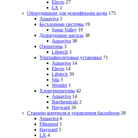
Elecro
27
LX
1
Оборудование для дезинфекции воды
175
Aquaviva
2
Бесхлорные системы
19
Sugar Valley
19
Дозирующие насосы
38
Aquaviva
38
Озонаторы
3
Lifetech
3
Ультрафиолетовые установки
71
Aquaviva
14
Elecro
14
Lifetech
39
Sita
3
Wonder
1
Хлоргенераторы
42
Aquaviva
14
Barchemicals
2
Hayward
26
Станции контроля и управления бассейном
28
Aquaviva
6
Fiberpool
1
Hayward
5
LX
4