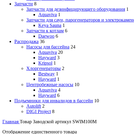
Запчасти
8
Запчасти для дезинфицирующего оборудования
1
Aquaviva
1
Запчасти для саун, парогенераторов и электрокамен
Keya Sauna
1
Запчасти к котлам
6
Daewoo
6
Распродажа
36
Насосы для бассейна
24
Aquaviva
20
Hayward
3
Kripsol
1
Хлоргенераторы
2
Bestway
1
Hayward
1
Центробежные насосы
10
Aquaviva
4
Hayward
6
Подъемники для инвалидов в бассейн
10
Autolift
2
DIGI Project
8
Главная
Товар Заводской артикул
SWIM100M
Отображение единственного товара