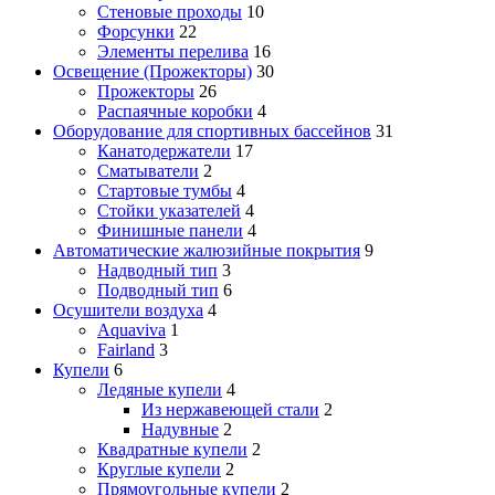
Стеновые проходы
10
Форсунки
22
Элементы перелива
16
Освещение (Прожекторы)
30
Прожекторы
26
Распаячные коробки
4
Оборудование для спортивных бассейнов
31
Канатодержатели
17
Сматыватели
2
Стартовые тумбы
4
Стойки указателей
4
Финишные панели
4
Автоматические жалюзийные покрытия
9
Надводный тип
3
Подводный тип
6
Осушители воздуха
4
Aquaviva
1
Fairland
3
Купели
6
Ледяные купели
4
Из нержавеющей стали
2
Надувные
2
Квадратные купели
2
Круглые купели
2
Прямоугольные купели
2