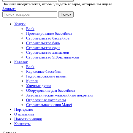
Начните вводить текст, чтобы увидеть товары, которые вы ищете.
Закрыть
Поиск
Услуги
Back
Проектирование бассейнов
Строительство бассейнов
Строительство бань
Строительство саун
Строительство хаммамов
Строительство SPA-комплексов
Каталог
Back
Каркасные бассейны
Гидромассажные ванны
Купели
Уличные души
Оборудование для бассейнов
Автоматические жалюзийные покрытия
Отделочные материалы
Строительная химия Mapei
Портфолио
O компании
Новости и акции
Контакты
Корзина