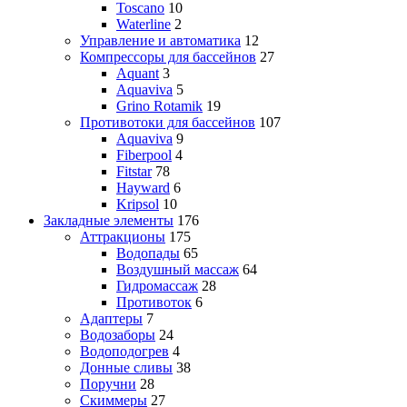
Toscano
10
Waterline
2
Управление и автоматика
12
Компрессоры для бассейнов
27
Aquant
3
Aquaviva
5
Grino Rotamik
19
Противотоки для бассейнов
107
Aquaviva
9
Fiberpool
4
Fitstar
78
Hayward
6
Kripsol
10
Закладные элементы
176
Аттракционы
175
Водопады
65
Воздушный массаж
64
Гидромассаж
28
Противоток
6
Адаптеры
7
Водозаборы
24
Водоподогрев
4
Донные сливы
38
Поручни
28
Скиммеры
27