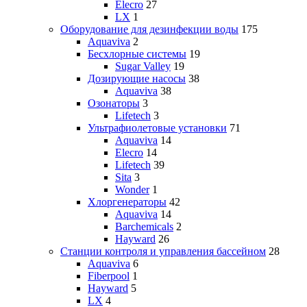
Elecro
27
LX
1
Оборудование для дезинфекции воды
175
Aquaviva
2
Бесхлорные системы
19
Sugar Valley
19
Дозирующие насосы
38
Aquaviva
38
Озонаторы
3
Lifetech
3
Ультрафиолетовые установки
71
Aquaviva
14
Elecro
14
Lifetech
39
Sita
3
Wonder
1
Хлоргенераторы
42
Aquaviva
14
Barchemicals
2
Hayward
26
Станции контроля и управления бассейном
28
Aquaviva
6
Fiberpool
1
Hayward
5
LX
4