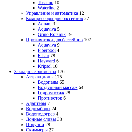
Toscano
10
Waterline
2
Управление и автоматика
12
Компрессоры для бассейнов
27
Aquant
3
Aquaviva
5
Grino Rotamik
19
Противотоки для бассейнов
107
Aquaviva
9
Fiberpool
4
Fitstar
78
Hayward
6
Kripsol
10
Закладные элементы
176
Аттракционы
175
Водопады
65
Воздушный массаж
64
Гидромассаж
28
Противоток
6
Адаптеры
7
Водозаборы
24
Водоподогрев
4
Донные сливы
38
Поручни
28
Скиммеры
27