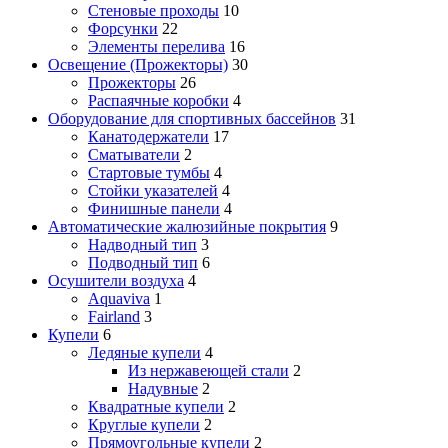
Стеновые проходы
10
Форсунки
22
Элементы перелива
16
Освещение (Прожекторы)
30
Прожекторы
26
Распаячные коробки
4
Оборудование для спортивных бассейнов
31
Канатодержатели
17
Сматыватели
2
Стартовые тумбы
4
Стойки указателей
4
Финишные панели
4
Автоматические жалюзийные покрытия
9
Надводный тип
3
Подводный тип
6
Осушители воздуха
4
Aquaviva
1
Fairland
3
Купели
6
Ледяные купели
4
Из нержавеющей стали
2
Надувные
2
Квадратные купели
2
Круглые купели
2
Прямоугольные купели
2