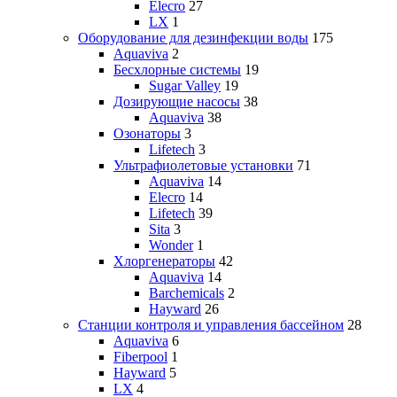
Elecro
27
LX
1
Оборудование для дезинфекции воды
175
Aquaviva
2
Бесхлорные системы
19
Sugar Valley
19
Дозирующие насосы
38
Aquaviva
38
Озонаторы
3
Lifetech
3
Ультрафиолетовые установки
71
Aquaviva
14
Elecro
14
Lifetech
39
Sita
3
Wonder
1
Хлоргенераторы
42
Aquaviva
14
Barchemicals
2
Hayward
26
Станции контроля и управления бассейном
28
Aquaviva
6
Fiberpool
1
Hayward
5
LX
4