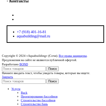
· Контакты
+7 (918) 401-16-81
aquabuilding@mail.ru
+7 (918) 401-16-81
aquabuilding@mail.ru
Copyright © 2024 «Aquabuilding» (Сочи).
Все права защищены
.
Предложения на сайте не являются публичной офертой.
Разработано
BOND
Поиск
Начните вводить текст, чтобы увидеть товары, которые вы ищете.
Закрыть
Поиск
Услуги
Back
Проектирование бассейнов
Строительство бассейнов
Строительство бань