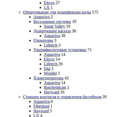
Elecro
27
LX
1
Оборудование для дезинфекции воды
175
Aquaviva
2
Бесхлорные системы
19
Sugar Valley
19
Дозирующие насосы
38
Aquaviva
38
Озонаторы
3
Lifetech
3
Ультрафиолетовые установки
71
Aquaviva
14
Elecro
14
Lifetech
39
Sita
3
Wonder
1
Хлоргенераторы
42
Aquaviva
14
Barchemicals
2
Hayward
26
Станции контроля и управления бассейном
28
Aquaviva
6
Fiberpool
1
Hayward
5
LX
4