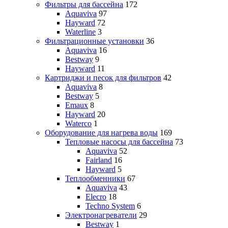
Фильтры для бассейна
172
Aquaviva
97
Hayward
72
Waterline
3
Фильтрационные установки
36
Aquaviva
16
Bestway
9
Hayward
11
Картриджи и песок для фильтров
42
Aquaviva
8
Bestway
5
Emaux
8
Hayward
20
Waterco
1
Оборудование для нагрева воды
169
Тепловые насосы для бассейна
73
Aquaviva
52
Fairland
16
Hayward
5
Теплообменники
67
Aquaviva
43
Elecro
18
Techno System
6
Электронагреватели
29
Bestway
1