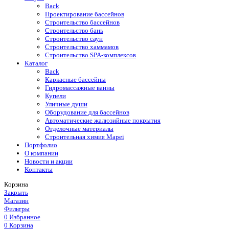
Back
Проектирование бассейнов
Строительство бассейнов
Строительство бань
Строительство саун
Строительство хаммамов
Строительство SPA-комплексов
Каталог
Back
Каркасные бассейны
Гидромассажные ванны
Купели
Уличные души
Оборудование для бассейнов
Автоматические жалюзийные покрытия
Отделочные материалы
Строительная химия Mapei
Портфолио
O компании
Новости и акции
Контакты
Корзина
Закрыть
Магазин
Фильтры
0
Избранное
0
Корзина