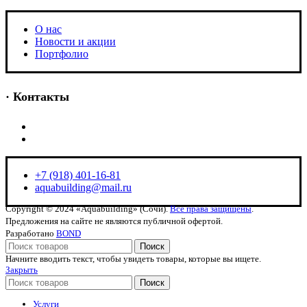
O нас
Новости и акции
Портфолио
· Контакты
+7 (918) 401-16-81
aquabuilding@mail.ru
+7 (918) 401-16-81
aquabuilding@mail.ru
Copyright © 2024 «Aquabuilding» (Сочи).
Все права защищены
.
Предложения на сайте не являются публичной офертой.
Разработано
BOND
Поиск
Начните вводить текст, чтобы увидеть товары, которые вы ищете.
Закрыть
Поиск
Услуги