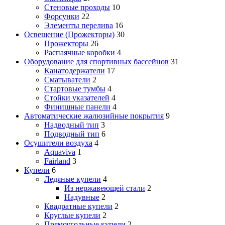
Стеновые проходы
10
Форсунки
22
Элементы перелива
16
Освещение (Прожекторы)
30
Прожекторы
26
Распаячные коробки
4
Оборудование для спортивных бассейнов
31
Канатодержатели
17
Сматыватели
2
Стартовые тумбы
4
Стойки указателей
4
Финишные панели
4
Автоматические жалюзийные покрытия
9
Надводный тип
3
Подводный тип
6
Осушители воздуха
4
Aquaviva
1
Fairland
3
Купели
6
Ледяные купели
4
Из нержавеющей стали
2
Надувные
2
Квадратные купели
2
Круглые купели
2
Прямоугольные купели
2