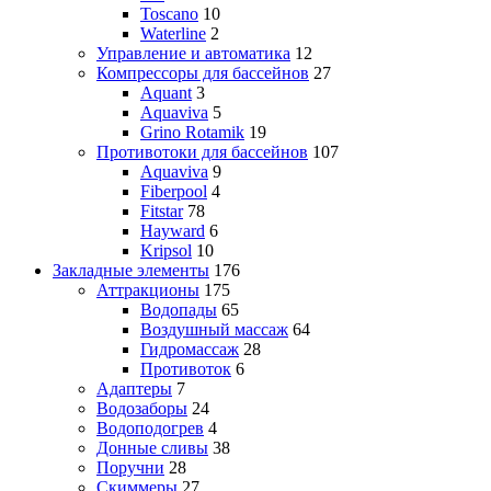
Toscano
10
Waterline
2
Управление и автоматика
12
Компрессоры для бассейнов
27
Aquant
3
Aquaviva
5
Grino Rotamik
19
Противотоки для бассейнов
107
Aquaviva
9
Fiberpool
4
Fitstar
78
Hayward
6
Kripsol
10
Закладные элементы
176
Аттракционы
175
Водопады
65
Воздушный массаж
64
Гидромассаж
28
Противоток
6
Адаптеры
7
Водозаборы
24
Водоподогрев
4
Донные сливы
38
Поручни
28
Скиммеры
27